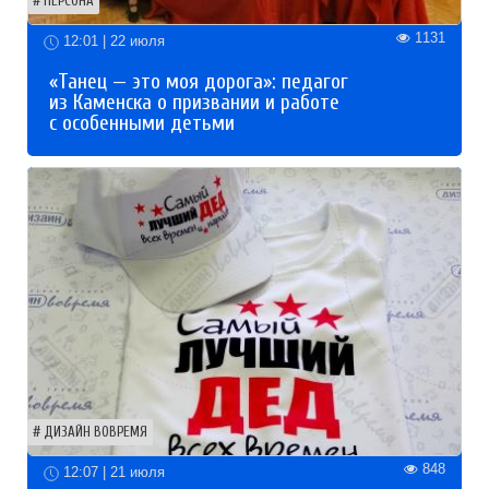
ПЕРСОНА
1131
12:01 | 22 июля
«Танец — это моя дорога»: педагог
из Каменска о призвании и работе
с особенными детьми
ДИЗАЙН ВОВРЕМЯ
848
12:07 | 21 июля