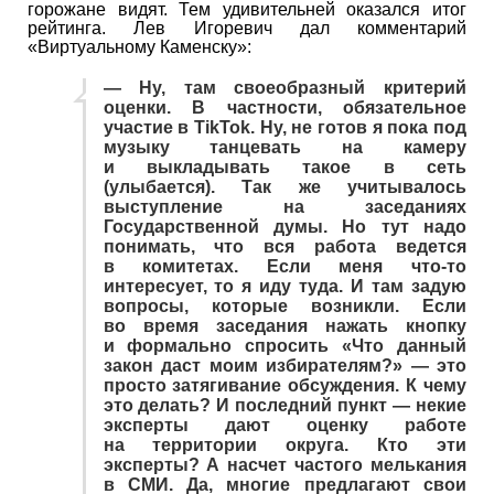
горожане видят. Тем удивительней оказался итог
рейтинга. Лев Игоревич дал комментарий
«Виртуальному Каменску»:
— Ну, там своеобразный критерий
оценки. В частности, обязательное
участие в TikTok. Ну, не готов я пока под
музыку танцевать на камеру
и выкладывать такое в сеть
(улыбается). Так же учитывалось
выступление на заседаниях
Государственной думы. Но тут надо
понимать, что вся работа ведется
в комитетах. Если меня что-то
интересует, то я иду туда. И там задую
вопросы, которые возникли. Если
во время заседания нажать кнопку
и формально спросить «Что данный
закон даст моим избирателям?» — это
просто затягивание обсуждения. К чему
это делать? И последний пункт — некие
эксперты дают оценку работе
на территории округа. Кто эти
эксперты? А насчет частого мелькания
в СМИ. Да, многие предлагают свои