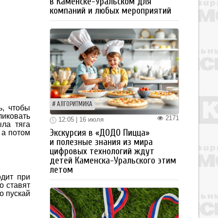
в Каменске-Уральском для
компаний и любых мероприятий
АЛГОРИТМИКА
ь, чтобы
ликовать
2171
12:05 | 16 июля
ла тяга
Экскурсия в «ДОДО Пицца»
 а потом
и полезные знания из мира
цифровых технологий ждут
детей Каменска-Уральского этим
летом
дит при
о ставят
о пускай