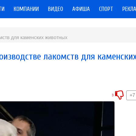
ТИ
КОМПАНИИ
ВИДЕО
АФИША
СПОРТ
РЕКЛ
омств для каменских животных
производстве лакомств для каменски
+7
3