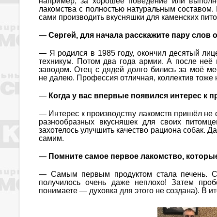
например, за хорошее поведение или выполн
лакомства с полностью натуральным составом. 
сами производить вкусняшки для каменских пито
—
Сергей, для начала расскажите пару слов о
— Я родился в 1985 году, окончил десятый лиц
техникум. Потом два года армии. А после не
заводом. Отец с дядей долго бились за моё ме
не далею. Профессия отличная, коллектив тоже 
—
Когда у вас впервые появился интерес к 
— Интерес к производству лакомств пришёл не 
разнообразных вкусняшек для своих питомце
захотелось улучшить качество рациона собак. Д
самим.
—
Помните самое первое лакомство, которы
— Самым первым продуктом стала печень. Су
получилось очень даже неплохо! Затем проб
понимаете — духовка для этого не создана). В 