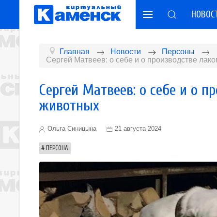
НОВОС
Главная
Новости
Персоны
Сергей Матвеев: о себе и о производстве лак
Сергей Матвеев: о себе и о 
животных
Ольга Синицына
21 августа 2024
ПЕРСОНА