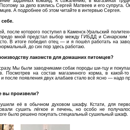
ение заданных команд. К сожалению, в магазинах труд
Поэтому за дело взялись Сергей Матвеев и его супруга. О
мцев. А подробнее об этом читайте в интервью Сергея.
 себе.
ей, после которого поступил в Каменск-Уральский политех
ё предо мной предстал выбор между ГИБДД и Синарским
сто. В итоге победил отец — и я пошёл работать на заво
нормальный, до сих пор здесь работаю.
производству лакомств для домашних питомцев?
сразу. Мы были заводчиками собак породы ши-тцу и покупа
в. Посмотрев на состав магазинного корма, в какой-т
а и после появления двух алабаев стало всё ясно — надо п
е вы произвели?
шили её в обычном духовом шкафу. Кстати, для перво
овали сушить лёгкое и печень, но особо не получалос
итоге было решено покупать специальный сушильный шкаф.