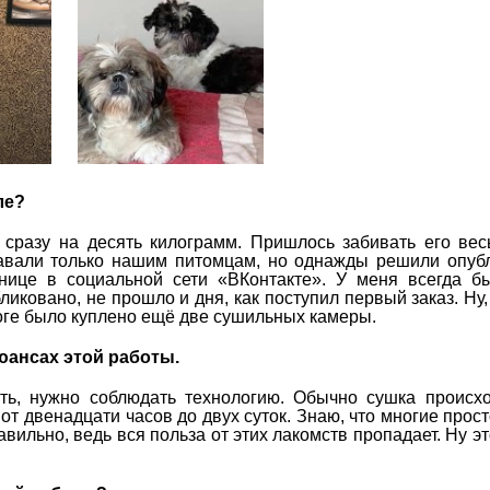
ле?
разу на десять килограмм. Пришлось забивать его вес
давали только нашим питомцам, но однажды решили опуб
ице в социальной сети «ВКонтакте». У меня всегда бы
иковано, не прошло и дня, как поступил первый заказ. Ну,
оге было куплено ещё две сушильных камеры.
юансах этой работы.
ь, нужно соблюдать технологию. Обычно сушка происхо
т двенадцати часов до двух суток. Знаю, что многие прост
авильно, ведь вся польза от этих лакомств пропадает. Ну эт