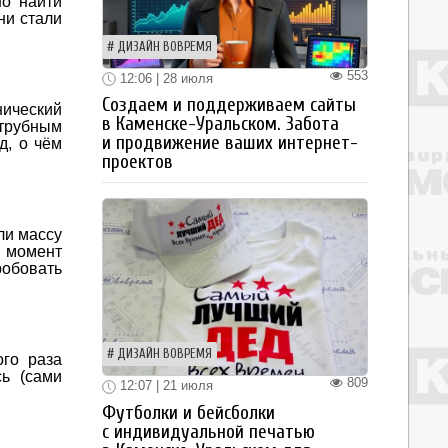
но найти
ни стали
ДИЗАЙН ВОВРЕМЯ
553
12:06 | 28 июля
Создаем и поддерживаем сайты
нический
в Каменске-Уральском. Забота
 трубным
и продвижение ваших интернет-
д, о чём
проектов
ли массу
о момент
робовать
ДИЗАЙН ВОВРЕМЯ
го раза
ь (сами
809
12:07 | 21 июля
Футболки и бейсболки
с индивидуальной печатью