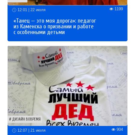
1199
12:01 | 22 июля
«Танец — это моя дорога»: педагог
из Каменска о призвании и работе
с особенными детьми
ДИЗАЙН ВОВРЕМЯ
904
12:07 | 21 июля