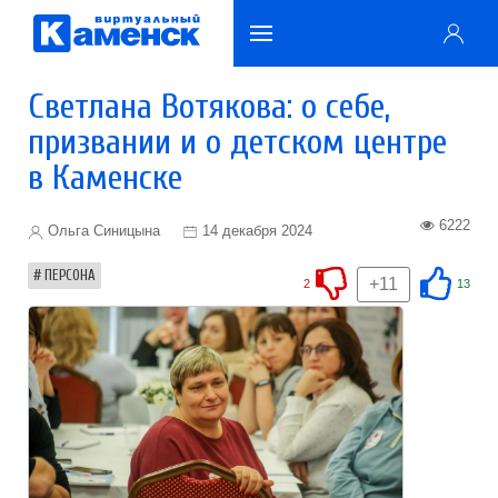
Светлана Вотякова: о себе,
призвании и о детском центре
в Каменске
6222
Ольга Синицына
14 декабря 2024
ПЕРСОНА
+11
2
13