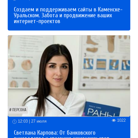
Создаем и поддерживаем сайты в Каменске-
Уральском. Забота и продвижение ваших
интернет-проектов
ПЕРСОНА
1022
12:03 | 27 июля
Светлана Карпова: От банковского