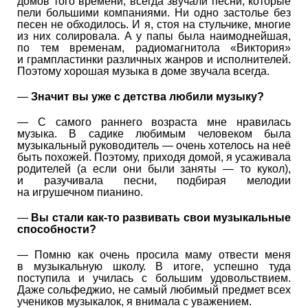
домов того времени, всегда звучали песни, которые
пели большими компаниями. Ни одно застолье без
песен не обходилось. И я, стоя на стульчике, многие
из них солировала. А у папы была наимоднейшая,
по тем временам, радиомагнитола «Виктория»
и грампластинки различных жанров и исполнителей.
Поэтому хорошая музыка в доме звучала всегда.
—
Значит вы уже с детства любили музыку?
— С самого раннего возраста мне нравилась
музыка. В садике любимым человеком была
музыкальный руководитель — очень хотелось на неё
быть похожей. Поэтому, приходя домой, я усаживала
родителей (а если они были заняты — то кукол),
и разучивала песни, подбирая мелодии
на игрушечном пианино.
—
Вы стали как-то развивать свои музыкальные
способности?
— Помню как очень просила маму отвести меня
в музыкальную школу. В итоге, успешно туда
поступила и училась с большим удовольствием.
Даже сольфеджио, не самый любимый предмет всех
учеников музыкалок, я внимала с уважением.