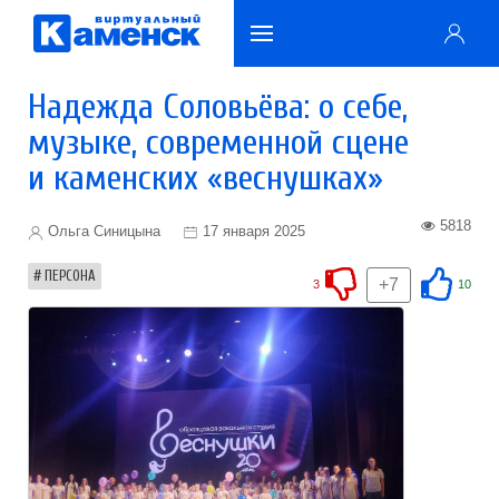
Надежда Соловьёва: о себе,
музыке, современной сцене
и каменских «веснушках»
5818
Ольга Синицына
17 января 2025
ПЕРСОНА
+7
3
10