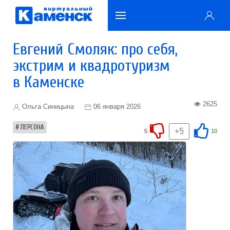
Евгений Смоляк: про себя,
экстрим и квадротуризм
в Каменске
2625
Ольга Синицына
06 января 2026
ПЕРСОНА
+5
5
10