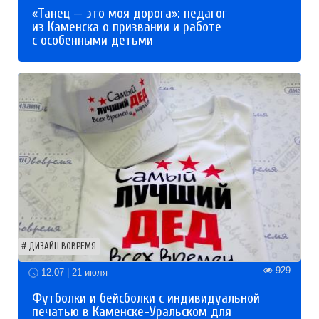
«Танец — это моя дорога»: педагог
из Каменска о призвании и работе
с особенными детьми
ДИЗАЙН ВОВРЕМЯ
929
12:07 | 21 июля
Футболки и бейсболки с индивидуальной
печатью в Каменске-Уральском для