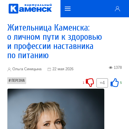
Жительница Каменска:
о личном пути к здоровью
и профессии наставника
по питанию
1378
Ольга Синицына
22 мая 2026
ПЕРСОНА
+4
1
5