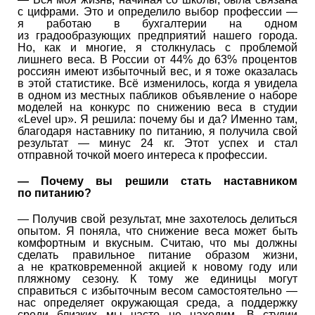
с цифрами. Это и определило выбор профессии —
я работаю в бухгалтерии на одном
из градообразующих предприятий нашего города.
Но, как и многие, я столкнулась с проблемой
лишнего веса. В России от 44% до 63% процентов
россиян имеют избыточный вес, и я тоже оказалась
в этой статистике. Всё изменилось, когда я увидела
в одном из местных пабликов объявление о наборе
моделей на конкурс по снижению веса в студии
«Level up». Я решила: почему бы и да? Именно там,
благодаря наставнику по питанию, я получила свой
результат — минус 24 кг. Этот успех и стал
отправной точкой моего интереса к профессии.
— Почему вы решили стать наставником
по питанию?
— Получив свой результат, мне захотелось делиться
опытом. Я поняла, что снижение веса может быть
комфортным и вкусным. Считаю, что мы должны
сделать правильное питание образом жизни,
а не кратковременной акцией к новому году или
пляжному сезону. К тому же единицы могут
справиться с избыточным весом самостоятельно —
нас определяет окружающая среда, а поддержку
среди близких мы часто не находим. В студии