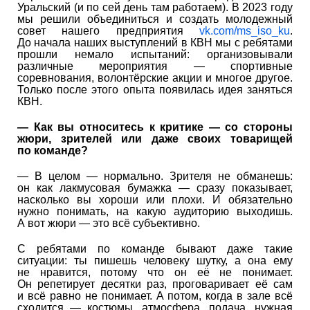
Уральский (и по сей день там работаем). В 2023 году
мы решили объединиться и создать молодежный
совет нашего предприятия
vk.com/ms_iso_ku
.
До начала наших выступлений в КВН мы с ребятами
прошли немало испытаний: организовывали
различные мероприятия — спортивные
соревнования, волонтёрские акции и многое другое.
Только после этого опыта появилась идея заняться
КВН.
— Как вы относитесь к критике — со стороны
жюри, зрителей или даже своих товарищей
по команде?
— В целом — нормально. Зрителя не обманешь:
он как лакмусовая бумажка — сразу показывает,
насколько вы хороши или плохи. И обязательно
нужно понимать, на какую аудиторию выходишь.
А вот жюри — это всё субъективно.
С ребятами по команде бывают даже такие
ситуации: ты пишешь человеку шутку, а она ему
не нравится, потому что он её не понимает.
Он репетирует десятки раз, проговаривает её сам
и всё равно не понимает. А потом, когда в зале всё
сходится — костюмы, атмосфера, подача, нужная