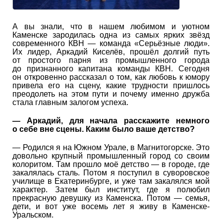
А вы знали, что в нашем любимом и уютном
Каменске зародилась одна из самых ярких звёзд
современного КВН — команда «Серьёзные люди».
Их лидер, Аркадий Киселёв, прошёл долгий путь
от простого парня из промышленного города
до признанного капитана команды КВН. Сегодня
он откровенно рассказал о том, как любовь к юмору
привела его на сцену, какие трудности пришлось
преодолеть на этом пути и почему именно дружба
стала главным залогом успеха.
— Аркадий, для начала расскажите немного
о себе вне сцены. Каким было ваше детство?
— Родился я на Южном Урале, в Магнитогорске. Это
довольно крупный промышленный город со своим
колоритом. Там прошло моё детство — в городе, где
закалялась сталь. Потом я поступил в суворовское
училище в Екатеринбурге, и уже там закалялся мой
характер. Затем был институт, где я полюбил
прекрасную девушку из Каменска. Потом — семья,
дети, и вот уже восемь лет я живу в Каменске-
Уральском.