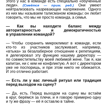
этого у нас в команде есть специально «обученные
люди».
Они умеют
(Смеётся — прим. ред.)
нейтрализовать назревающее напряжение. Одного
из них мы называем талисманом команды: он любит
говорить, что мы не просто команда, а семья.
— Как вы находите баланс между
авторитарностью и демократичностью
в управлении командой?
— Чтобы сохранить микроклимат в команде, если
кто-то из участников заслуживает, например,
«втыка» за безалаберное отношение к репетициям,
я делегировал эту функцию нашему директору —
по совместительству моей любимой жене. Так я, как
капитан, ни с кем не конфликтую. А вот с директором
уже не поспоришь, и при этом никто не обижается.
И это отлично работает.
— Есть ли у вас личный ритуал или традиция
перед выходом на сцену?
— Да, есть. Перед выходом на сцену мы встаём
в круг, берёмся за плечи, и я говорю примерно одну
и ту же фразу — её я оставлю в тайне.