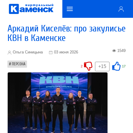
Аркадий Киселёв: про закулисье
КВН в Каменске
1549
Ольга Синицына
03 июня 2026
ПЕРСОНА
+15
2
17