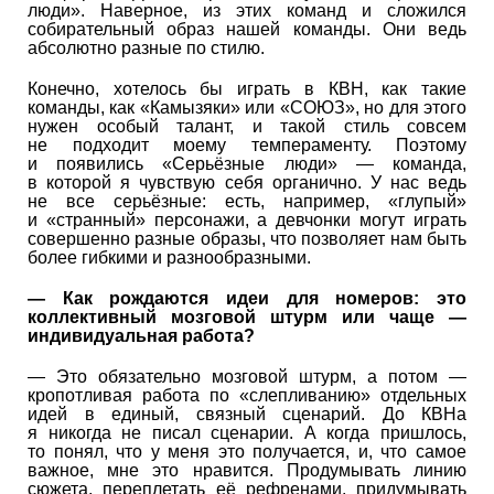
люди». Наверное, из этих команд и сложился
собирательный образ нашей команды. Они ведь
абсолютно разные по стилю.
Конечно, хотелось бы играть в КВН, как такие
команды, как «Камызяки» или «СОЮЗ», но для этого
нужен особый талант, и такой стиль совсем
не подходит моему темпераменту. Поэтому
и появились «Серьёзные люди» — команда,
в которой я чувствую себя органично. У нас ведь
не все серьёзные: есть, например, «глупый»
и «странный» персонажи, а девчонки могут играть
совершенно разные образы, что позволяет нам быть
более гибкими и разнообразными.
— Как рождаются идеи для номеров: это
коллективный мозговой штурм или чаще —
индивидуальная работа?
— Это обязательно мозговой штурм, а потом —
кропотливая работа по «слепливанию» отдельных
идей в единый, связный сценарий. До КВНа
я никогда не писал сценарии. А когда пришлось,
то понял, что у меня это получается, и, что самое
важное, мне это нравится. Продумывать линию
сюжета, переплетать её рефренами, придумывать