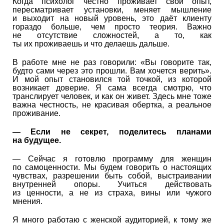
Когда психолог честно проживает свой опыт,
пересматривает установки, меняет мышление
и выходит на новый уровень, это даёт клиенту
гораздо больше, чем просто теория. Важно
не отсутствие сложностей, а то, как
ты их проживаешь и что делаешь дальше.
В работе мне не раз говорили: «Вы говорите так,
будто сами через это прошли. Вам хочется верить».
И мой опыт становился той точкой, из которой
возникает доверие. Я сама всегда смотрю, что
транслирует человек, и как он живет. Здесь мне тоже
важна честность, не красивая обертка, а реальное
проживание.
—
Если не секрет, поделитесь планами
на будущее.
— Сейчас я готовлю программу для женщин
по самоценности. Мы будем говорить о настоящих
чувствах, разрешении быть собой, выстраивании
внутренней опоры. Учиться действовать
из ценности, а не из страха, вины или чужого
мнения.
Я много работаю с женской аудиторией, к тому же