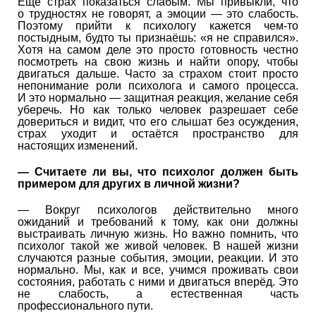
Ещё страх показаться слабым. Мы привыкли, что
о трудностях не говорят, а эмоции — это слабость.
Поэтому прийти к психологу кажется чем-то
постыдным, будто ты признаёшь: «я не справился».
Хотя на самом деле это просто готовность честно
посмотреть на свою жизнь и найти опору, чтобы
двигаться дальше. Часто за страхом стоит просто
непонимание роли психолога и самого процесса.
И это нормально — защитная реакция, желание себя
уберечь. Но как только человек разрешает себе
довериться и видит, что его слышат без осуждения,
страх уходит и остаётся пространство для
настоящих изменений.
—
Считаете ли вы, что психолог должен быть
примером для других в личной жизни?
— Вокруг психологов действительно много
ожиданий и требований к тому, как они должны
выстраивать личную жизнь. Но важно помнить, что
психолог такой же живой человек. В нашей жизни
случаются разные события, эмоции, реакции. И это
нормально. Мы, как и все, учимся проживать свои
состояния, работать с ними и двигаться вперёд. Это
не слабость, а естественная часть
профессионального пути.