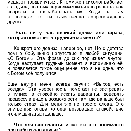
мешают продвинуться. К тому же психолог работает
с людьми, поэтому периодически важно решать свои
вопросы и прорабатывать их. Когда ты сам
в порядке, то ты качественно сопровождаешь
других.
—
Есть ли у вас личный девиз или фраза,
которая помогает в трудные моменты?
— Конкретного девиза, наверное, нет. Но с детства
помню бабушкино напутствие в любой ситуации:
«С Богом!». Эта фраза до сих пор живёт внутри.
Когда наступает трудный момент, я вспоминаю её,
и появляется тихое ощущение, что я не одна, что
с Богом всё получится.
Ещё внутри меня всегда звучит: «Выход есть
всегда». Эта уверенность помогает не застревать
в тупике, а спокойно искать варианты, доверять
процессу и видеть возможности там, где раньше был
только страх. Для меня это не просто слова. Это
внутренняя опора, которая возвращает спокойствие
и силу двигаться дальше.
—
Что для вас счастье и как вы его понимаете
для себя и для других?