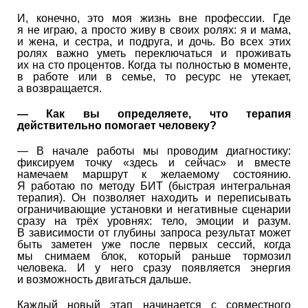
И, конечно, это моя жизнь вне профессии. Где
я не играю, а просто живу в своих ролях: я и мама,
и жена, и сестра, и подруга, и дочь. Во всех этих
ролях важно уметь переключаться и проживать
их на сто процентов. Когда ты полностью в моменте,
в работе или в семье, то ресурс не утекает,
а возвращается.
— К
ак вы определяете, что терапия
действительно помогает человеку?
— В начале работы мы проводим диагностику:
фиксируем точку «здесь и сейчас» и вместе
намечаем маршрут к желаемому состоянию.
Я работаю по методу БИТ (быстрая интегральная
терапия). Он позволяет находить и переписывать
ограничивающие установки и негативные сценарии
сразу на трёх уровнях: тело, эмоции и разум.
В зависимости от глубины запроса результат может
быть заметен уже после первых сессий, когда
мы снимаем блок, который раньше тормозил
человека. И у него сразу появляется энергия
и возможность двигаться дальше.
Каждый новый этап начинается с совместного