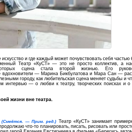
е искусство и где каждый может почувствовать себя частью
еменный Театр «КуСТ» — это не просто коллектив, а н
торых сцена стала второй жизнью. Его руково
е вдохновители — Марина Бикбулатова и Мара Сан — рас
олезными городу, как любительская сцена меняет судьбы и чт
 интервью — о любви к театру, творческих поисках и о 
оей жизни вне театра.
?
Театр «КуСТ» занимает пример
(Смеётся. — Прим. ред.)
продолжаю что-то планировать, писать, рисовать или прост
ворил герой Евгения Евстигнеева в фильме «Берегись авто