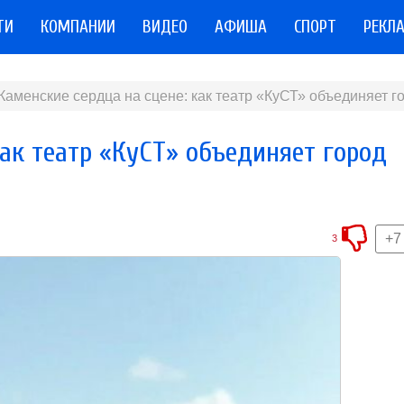
ТИ
КОМПАНИИ
ВИДЕО
АФИША
СПОРТ
РЕКЛ
Каменские сердца на сцене: как театр «КуСТ» объединяет г
как театр «КуСТ» объединяет город
+7
3