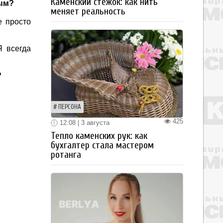
Каменский стежок: как нить
ным?
меняет реальность
е просто
 всегда
?
ПЕРСОНА
425
12:08 | 3 августа
Тепло каменских рук: как
бухгалтер стала мастером
ротанга