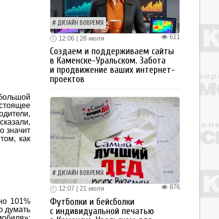
ДИЗАЙН ВОВРЕМЯ
611
12:06 | 28 июля
Создаем и поддерживаем сайты
в Каменске-Уральском. Забота
и продвижение ваших интернет-
проектов
 большой
астоящее
дители,
сказали,
о значит
том, как
ДИЗАЙН ВОВРЕМЯ
876
12:07 | 21 июля
Футболки и бейсболки
но 101%
о думать
с индивидуальной печатью
мобиля»: