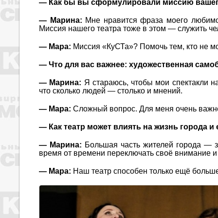
— Как бы вы сформулировали миссию вашег
— Марина:
Мне нравится фраза моего любимог
Миссия нашего театра тоже в этом — служить че
— Мара:
Миссия «КуСТа»? Помочь тем, кто не мо
— Что для вас важнее: художественная само
— Марина:
Я стараюсь, чтобы мои спектакли на
что сколько людей — столько и мнений.
— Мара:
Сложный вопрос. Для меня очень важно 
— Как театр может влиять на жизнь города и
— Марина:
Большая часть жителей города — з
время от времени переключать своё внимание и 
— Мара:
Наш театр способен только ещё больше