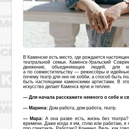
В Каменске есть место, где рождается настояще
театральной семьи. Каменск-Уральский Совр
движение, объединяющее людей, для ко
а по совместительству — режиссёры и идейны
почему театр для них не хобби, а способ быть п
быть настоящими каменскими артистами. В этом
искусство делает Каменск ярче и теплее.
— Для начала расскажите немного о себе и св
— Марина:
Дом-работа, дом-работа, театр.
— Мара:
А она разве есть, жизнь без театра
времени. Даже когда я ем, сплю или работаю, я 
про спектакль. Работаю? Конечно. Ведь, как го