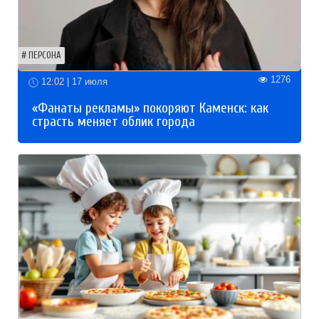
ПЕРСОНА
1276
12:02 | 17 июля
«Фанаты рекламы» покоряют Каменск: как
страсть меняет облик города