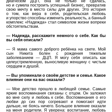
диагнозом ДЦП, она не только не сдалась,
но и сумела построить успешный бизнес, превратив
свою мечту в место силы для других. Это история
о том, как вера в себя, родительская любовь
и упорство способны изменить реальность, а банный
комплекс «Надежда» стал символом жизни вопреки
обстоятельствам.
— Надежда, расскажите немного о себе. Как бы
вы себя описали?
— Я мама самого доброго ребёнка на свете. Мой
сын Никита болен с рождения тяжелым
заболеванием — ДЦП. Я могу себя описать как
целеустремленную, выносливую женщину с чистым
сердцем и душой.
— Вы упоминали о своём детстве и семье. Какое
влияние они на вас оказали?
— Мое детство прошло в любящей семье. Самые
яркие воспоминания связаны с отцом. Он заложил
во мне силу и любовь к себе. Воспоминания о его
любви до сих пор согревают и помогают идти
дальше, не боясь ничего. Большое влияние оказали
на меня родители. Я уверена: воспитание, любовь