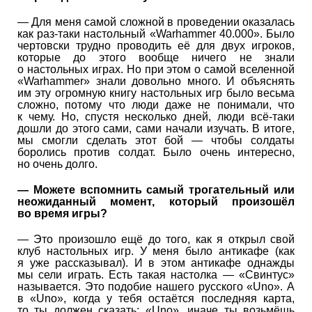
— Для меня самой сложной в проведении оказалась
как раз-таки настольный «Warhammer 40.000». Было
чертовски трудно проводить её для двух игроков,
которые до этого вообще ничего не знали
о настольных играх. Но при этом о самой вселенной
«Warhammer» знали довольно много. И объяснять
им эту огромную книгу настольных игр было весьма
сложно, потому что люди даже не понимали, что
к чему. Но, спустя несколько дней, люди всё-таки
дошли до этого сами, сами начали изучать. В итоге,
мы смогли сделать этот бой — чтобы солдаты
боролись против солдат. Было очень интересно,
но очень долго.
— Можете вспомнить самый трогательный или
неожиданный момент, который произошёл
во время игры?
— Это произошло ещё до того, как я открыл свой
клуб настольных игр. У меня было антикафе (как
я уже рассказывал). И в этом антикафе однажды
мы сели играть. Есть такая настолка — «Свинтус»
называется. Это подобие нашего русского «Uno». А
в «Uno», когда у тебя остаётся последняя карта,
то ты должен сказать: «Uno», иначе ты возьмёшь