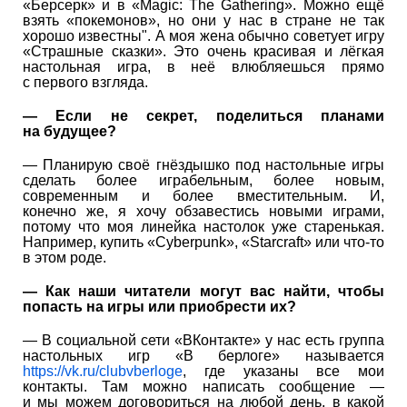
«Берсерк» и в «Magic: The Gathering». Можно ещё
взять «покемонов», но они у нас в стране не так
хорошо известны". А моя жена обычно советует игру
«Страшные сказки». Это очень красивая и лёгкая
настольная игра, в неё влюбляешься прямо
с первого взгляда.
— Если не секрет, поделиться планами
на будущее?
— Планирую своё гнёздышко под настольные игры
сделать более играбельным, более новым,
современным и более вместительным. И,
конечно же, я хочу обзавестись новыми играми,
потому что моя линейка настолок уже старенькая.
Например, купить «Cyberpunk», «Starcraft» или что-то
в этом роде.
— Как наши читатели могут вас найти, чтобы
попасть на игры или приобрести их?
— В социальной сети «ВКонтакте» у нас есть группа
настольных игр «В берлоге» называется
https://vk.ru/clubvberloge
, где указаны все мои
контакты. Там можно написать сообщение —
и мы можем договориться на любой день, в какой