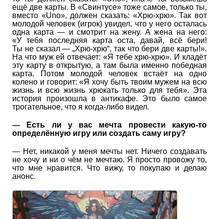
ещё две карты. В «Свинтусе» тоже самое, только ты,
вместо «Uno», должен сказать: «Хрю-хрю». Так вот
молодой человек (игрок) увидел, что у него осталась
одна карта — и смотрит на жену. А жена на него:
«У тебя последняя карта оста, давай, всё бери!
Ты не сказал — „Хрю-хрю“, так что бери две карты!».
На что муж ей отвечает: «Я тебе хрю-хрю». И кладёт
эту карту в открытую, а там была именно победная
карта. Потом молодой человек встаёт на одно
колено и говорит: «Я хочу быть твоим мужем на всю
жизнь и всю жизнь хрюкать только для тебя». Эта
история произошла в антикафе. Это было самое
трогательное, что я когда-либо видел.
— Есть ли у вас мечта провести какую-то
определённую игру или создать саму игру?
— Нет, никакой у меня мечты нет. Ничего создавать
не хочу и ни о чём не мечтаю. Я просто провожу то,
что мне нравится. Что вижу, то покупаю и делаю
анонс.