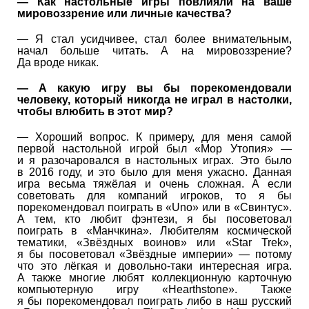
— Как настольные игры повлияли на ваше
мировоззрение или личные качества?
— Я стал усидчивее, стал более внимательным,
начал больше читать. А на мировоззрение?
Да вроде никак.
— А какую игру вы бы порекомендовали
человеку, который никогда не играл в настолки,
чтобы влюбить в этот мир?
— Хороший вопрос. К примеру, для меня самой
первой настольной игрой был «Мор Утопия» —
и я разочаровался в настольных играх. Это было
в 2016 году, и это было для меня ужасно. Данная
игра весьма тяжёлая и очень сложная. А если
советовать для компаний игроков, то я бы
порекомендовал поиграть в «Uno» или в «Свинтус».
А тем, кто любит фэнтези, я бы посоветовал
поиграть в «Манчкина». Любителям космической
тематики, «Звёздных воинов» или «Star Trek»,
я бы посоветовал «Звёздные империи» — потому
что это лёгкая и довольно-таки интересная игра.
А также многие любят коллекционную карточную
компьютерную игру «Hearthstone». Также
я бы порекомендовал поиграть либо в наш русский