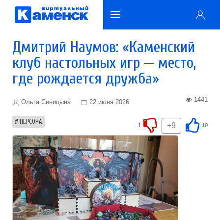
Дмитрий Наумов: «Каменский
клуб настольных игр — место,
где рождается дружба»
1441
Ольга Синицына
22 июня 2026
ПЕРСОНА
+9
1
10