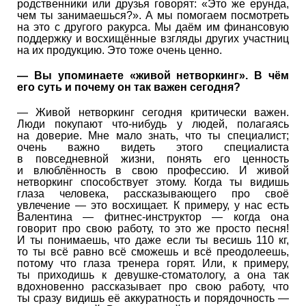
родственники или друзья говорят: «Это же ерунда,
чем ты занимаешься?». А мы помогаем посмотреть
на это с другого ракурса. Мы даём им финансовую
поддержку и восхищённые взгляды других участниц
на их продукцию. Это тоже очень ценно.
— Вы упоминаете «живой нетворкинг». В чём
его суть и почему он так важен сегодня?
— Живой нетворкинг сегодня критически важен.
Люди покупают что-нибудь у людей, полагаясь
на доверие. Мне мало знать, что ты специалист;
очень важно видеть этого специалиста
в повседневной жизни, понять его ценность
и влюблённость в свою профессию. И живой
нетворкинг способствует этому. Когда ты видишь
глаза человека, рассказывающего про своё
увлечение — это восхищает. К примеру, у нас есть
Валентина — фитнес-инструктор — когда она
говорит про свою работу, то это же просто песня!
И ты понимаешь, что даже если ты весишь 110 кг,
то ты всё равно всё сможешь и всё преодолеешь,
потому что глаза тренера горят. Или, к примеру,
ты приходишь к девушке-стоматологу, а она так
вдохновенно рассказывает про свою работу, что
ты сразу видишь её аккуратность и порядочность —