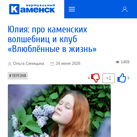
Юлия: про каменских
волшебниц и клуб
«Влюблённые в жизнь»
1469
Ольга Синицына
24 июня 2026
ПЕРСОНА
+1
4
5