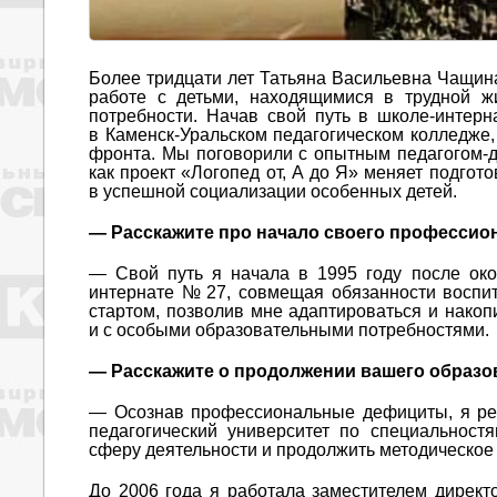
Более тридцати лет Татьяна Васильевна Чащин
работе с детьми, находящимися в трудной ж
потребности. Начав свой путь в школе-интер
в Каменск-Уральском педагогическом колледже,
фронта. Мы поговорили с опытным педагогом-д
как проект «Логопед от, А до Я» меняет подго
в успешной социализации особенных детей.
— Расскажите про начало своего профессиона
— Свой путь я начала в 1995 году после око
интернате № 27, совмещая обязанности воспит
стартом, позволив мне адаптироваться и накоп
и с особыми образовательными потребностями.
— Расскажите о продолжении вашего образо
— Осознав профессиональные дефициты, я реш
педагогический университет по специальност
сферу деятельности и продолжить методическое 
До 2006 года я работала заместителем директо