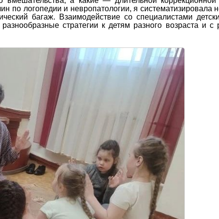
о вмешательства, а какие — длительной коррекционной
н по логопедии и невропатологии, я систематизировала н
гический багаж. Взаимодействие со специалистами детск
 разнообразные стратегии к детям разного возраста и с