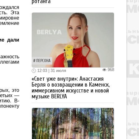
ротанга
вождался
сть. Эта
имировне
ремление
ие дали
ажность
ПЕРСОНА
оллегами
968
12:03 | 31 июля
«Свет уже внутри»: Анастасия
Берля о возвращении в Каменск,
иммерсивном искусстве и новой
рых, это
ретьих —
музыке BERLYA
итию. В-
мпоненту