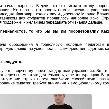
м начале карьеры. В девяностых приход в школу сопро
рации. Их вера и готовность помочь вселили уверенно
олледже благодаря коллективу и директору Марине Влад
ставником для студентов проявилось наиболее ярко. Ст
 поддержки и желанием передавать эти знания дальше.
пециалистов, то что бы вы им посоветовали? Как
ели образования я транслирую молодым педагогам в
апрямую влияют на успешность взаимодействия с детьми, к
 следуете.
аучить творчеству через стандартные упражнения. Во-вто
я через совместную деятельность, а не конкуренцию. В-т
 отсутствие страха перед ошибками способствуют разв
рование эмпатии требует внимания к эмоциональному ко