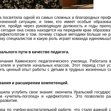
а посвятила одной из самых сложных и благородных про
изненной ситуации, и теми, кто имеет особые образов
нате, пройдя через руководящую должность и годы преп
 сегодня она снова находится на переднем крае образова
ефектологом о том, почему старые методики больше не р
товку специалистов и какую роль играет команда единомыш
льного пути в качестве педагога.
нчания Каменского педагогического училища. Работала 
ателя и учителя начальных классов. Этот период стал 
ить ценный опыт работы с детьми в трудных жизненных с
вания и расширении компетенций.
ила углубить свои знания: окончила Уральский государ
ям «учитель-логопед» и «дефектолог». Это позволило р
развитие.
ра по учебно-воспитательной работе, что стало важной 