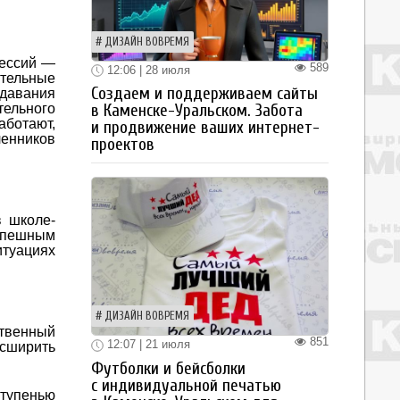
ДИЗАЙН ВОВРЕМЯ
фессий —
589
12:06 | 28 июля
ательные
Создаем и поддерживаем сайты
одавания
тельного
в Каменске-Уральском. Забота
аботают,
и продвижение ваших интернет-
ленников
проектов
в школе-
успешным
итуациях
ДИЗАЙН ВОВРЕМЯ
ственный
851
12:07 | 21 июля
асширить
Футболки и бейсболки
с индивидуальной печатью
ступенью