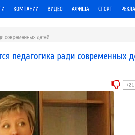
ТИ
КОМПАНИИ
ВИДЕО
АФИША
СПОРТ
РЕКЛ
ади современных детей
тся педагогика ради современных д
+21