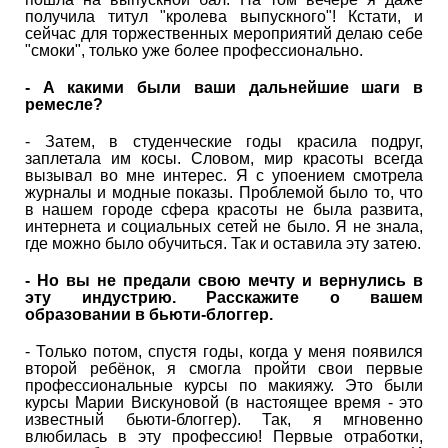
получила титул "кролева выпускного"! Кстати, и
сейчас для торжественных мероприятий делаю себе
"смоки", только уже более профессионально.
- А какими были ваши дальнейшие шаги в
ремесле?
- Затем, в студенческие годы красила подруг,
заплетала им косы. Словом, мир красоты всегда
вызывал во мне интерес. Я с упоением смотрела
журналы и модные показы. Проблемой было то, что
в нашем городе сфера красоты не была развита,
интернета и социальных сетей не было. Я не знала,
где можно было обучиться. Так и оставила эту затею.
- Но вы не предали свою мечту и вернулись в
эту индустрию. Расскажите о вашем
образовании в бьюти-блоггер.
- Только потом, спустя годы, когда у меня появился
второй ребёнок, я смогла пройти свои первые
профессиональные курсы по макияжу. Это были
курсы Марии Вискуновой (в настоящее время - это
известный бьюти-блоггер). Так, я мгновенно
влюбилась в эту профессию! Первые отработки,