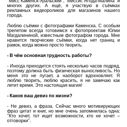
"Мисс Каменск-Уральский", "Миссис Ягода-Малина" и
многих других. А ещё, я участвую в съёмках
рекламных видеороликов для магазинов нашего
города.
Люблю съёмки с фотографами Каменска. С особым
трепетом всегда готовимся к фотопроектам Юлии
Магдалининой, известным фотографом города. Мне
нравится творческие съёмки, когда нет границ и
рамок, когда можно просто творить.
- В чём основная трудность работы?
- Иногда приходится стоять несколько часов подряд,
поэтому должна быть физическая выносливость. Но
меня это не пугает, а наоборот вдохновляет. Я
люблю творить, люблю красить, я не замечаю как
летит время. Это настоящая магия!
- Каков ваш девиз по жизни?
- Не девиз, а фраза. Сейчас много мотивирующих
фраз цитат и книг, но мне очень запомнилась одна:
"Кто хочет, тот ищет возможности, кто не хочет –
отговорки".