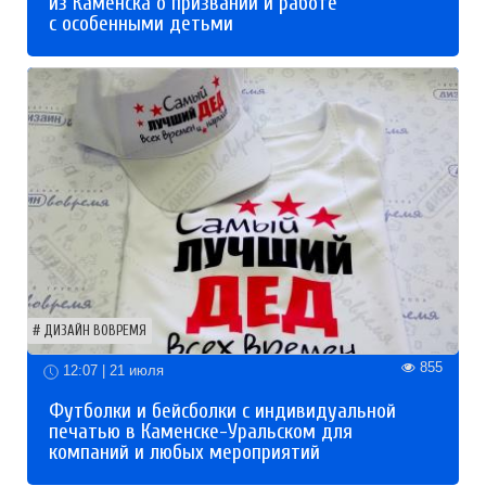
из Каменска о призвании и работе
с особенными детьми
ДИЗАЙН ВОВРЕМЯ
855
12:07 | 21 июля
Футболки и бейсболки с индивидуальной
печатью в Каменске-Уральском для
компаний и любых мероприятий