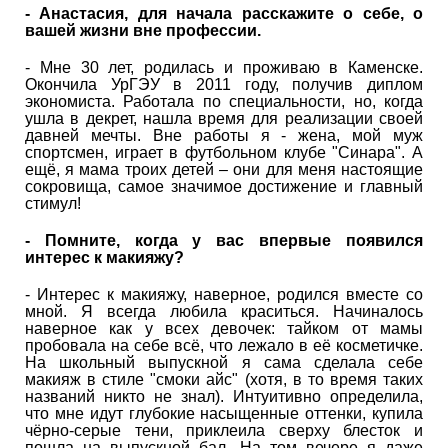
- Анастасия, для начала расскажите о себе, о
вашей жизни вне профессии.
- Мне 30 лет, родилась и проживаю в Каменске.
Окончила УрГЭУ в 2011 году, получив диплом
экономиста. Работала по специальности, но, когда
ушла в декрет, нашла время для реализации своей
давней мечты. Вне работы я - жена, мой муж
спортсмен, играет в футбольном клубе "Синара". А
ещё, я мама троих детей – они для меня настоящие
сокровища, самое значимое достижение и главный
стимул!
- Помните, когда у вас впервые появился
интерес к макияжу?
- Интерес к макияжу, наверное, родился вместе со
мной. Я всегда любила краситься. Начиналось
наверное как у всех девочек: тайком от мамы
пробовала на себе всё, что лежало в её косметичке.
На школьный выпускной я сама сделала себе
макияж в стиле "смоки айс" (хотя, в то время таких
названий никто не знал). Интуитивно определила,
что мне идут глубокие насыщенные оттенки, купила
чёрно-серые тени, приклеила сверху блесток и
пошла на выпускной бал. На том вечере я даже