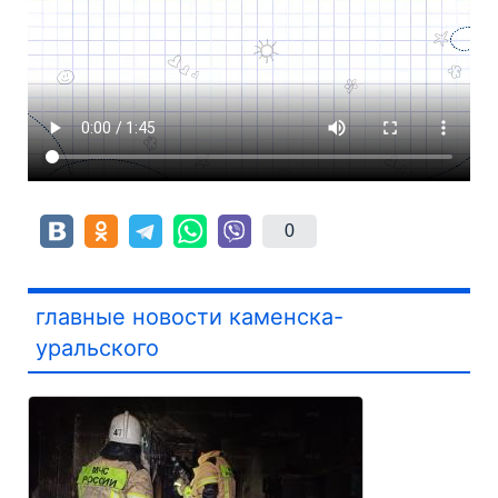
0
главные новости каменска-
уральского