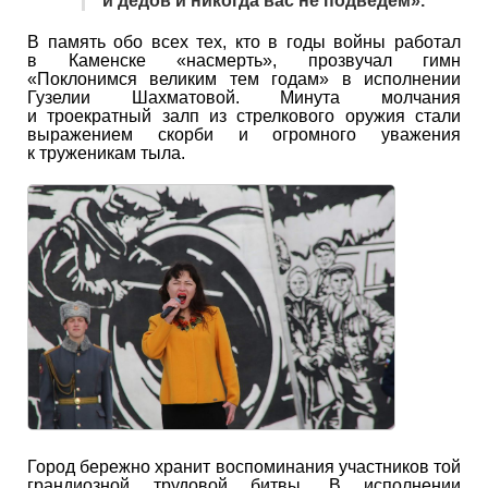
и дедов и никогда вас не подведем».
В память обо всех тех, кто в годы войны работал
в Каменске «насмерть», прозвучал гимн
«Поклонимся великим тем годам» в исполнении
Гузелии Шахматовой. Минута молчания
и троекратный залп из стрелкового оружия стали
выражением скорби и огромного уважения
к труженикам тыла.
Город бережно хранит воспоминания участников той
грандиозной трудовой битвы. В исполнении