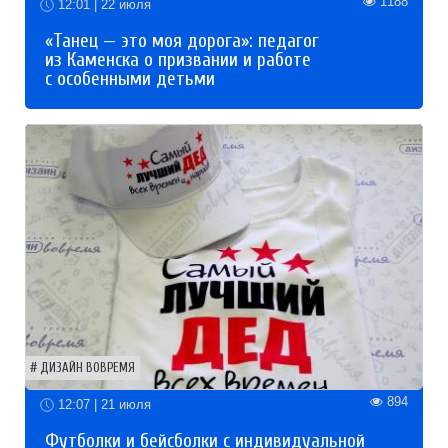
1188
12:01 | 22 июля
«Танец — это моя дорога»: педагог
из Каменска о призвании и работе
с особенными детьми
ДИЗАЙН ВОВРЕМЯ
894
12:07 | 21 июля
Футболки и бейсболки с индивидуальной