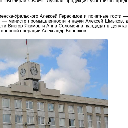
и» «Выбирай СВОЁ». Лучшая продукция участников пред
енска-Уральского Алексей Герасимов и почетные гости 
ти — министр промышленности и науки Алексей Шмыков, 
сти Виктор Якимов и Анна Соломеина, кандидат в депут
й военной операции Александр Боровков.