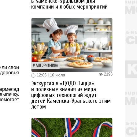
в Каменске-Уральском для
компаний и любых мероприятий
АЛГОРИТМИКА
или свои
здоровья
2193
12:05 | 16 июля
Экскурсия в «ДОДО Пицца»
и полезные знания из мира
мармелад
выпечку.
цифровых технологий ждут
помогает
детей Каменска-Уральского этим
летом