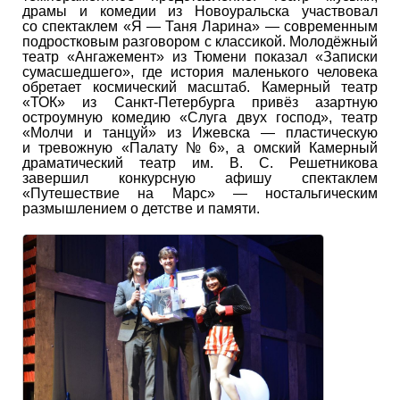
драмы и комедии из Новоуральска участвовал
со спектаклем «Я — Таня Ларина» — современным
подростковым разговором с классикой. Молодёжный
театр «Ангажемент» из Тюмени показал «Записки
сумасшедшего», где история маленького человека
обретает космический масштаб. Камерный театр
«ТОК» из Санкт-Петербурга привёз азартную
остроумную комедию «Слуга двух господ», театр
«Молчи и танцуй» из Ижевска — пластическую
и тревожную «Палату № 6», а омский Камерный
драматический театр им. В. С. Решетникова
завершил конкурсную афишу спектаклем
«Путешествие на Марс» — ностальгическим
размышлением о детстве и памяти.