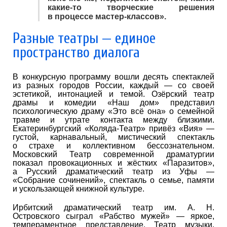
какие-то творческие решения
в процессе мастер-классов».
Разные театры — единое
пространство диалога
В конкурсную программу вошли десять спектаклей
из разных городов России, каждый — со своей
эстетикой, интонацией и темой. Озёрский театр
драмы и комедии «Наш дом» представил
психологическую драму «Это всё она» о семейной
травме и утрате контакта между близкими.
Екатеринбургский «Коляда-Театр» привёз «Вия» —
густой, карнавальный, мистический спектакль
о страхе и коллективном бессознательном.
Московский Театр современной драматургии
показал провокационных и жёстких «Паразитов»,
а Русский драматический театр из Уфы —
«Собрание сочинений», спектакль о семье, памяти
и ускользающей книжной культуре.
Ирбитский драматический театр им. А. Н.
Островского сыграл «Рабство мужей» — яркое,
темпераментное представление. Театр музыки,