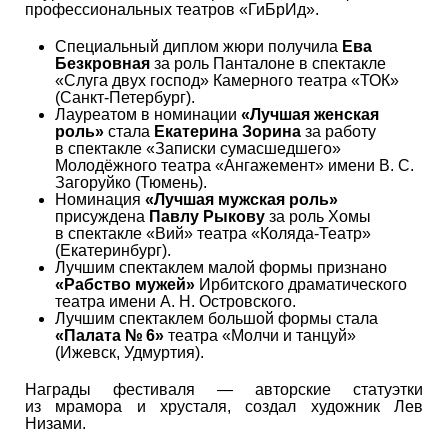
профессиональных театров «ГиБрИд».
Специальный диплом жюри получила
Ева
Безкровная
за роль Панталоне в спектакле
«Слуга двух господ» Камерного театра «ТОК»
(Санкт-Петербург).
Лауреатом в номинации
«Лучшая женская
роль»
стала
Екатерина Зорина
за работу
в спектакле «Записки сумасшедшего»
Молодёжного театра «Ангажемент» имени В. С.
Загоруйко (Тюмень).
Номинация
«Лучшая мужская роль»
присуждена
Павлу Рыкову
за роль Хомы
в спектакле «Вий» театра «Коляда-Театр»
(Екатеринбург).
Лучшим спектаклем малой формы признано
«Рабство мужей»
Ирбитского драматического
театра имени А. Н. Островского.
Лучшим спектаклем большой формы стала
«Палата № 6»
театра «Молчи и танцуй»
(Ижевск, Удмуртия).
Награды фестиваля — авторские статуэтки
из мрамора и хрусталя, создал художник Лев
Низами.