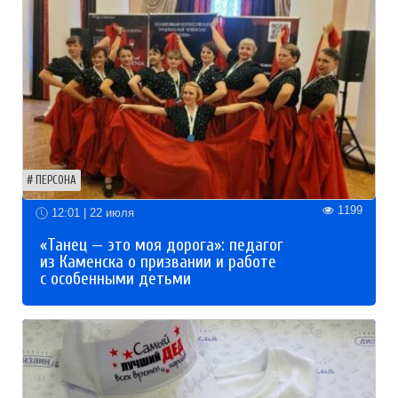
ПЕРСОНА
1199
12:01 | 22 июля
«Танец — это моя дорога»: педагог
из Каменска о призвании и работе
с особенными детьми