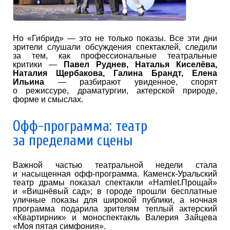
Но «Гибрид» — это не только показы. Все эти дни
зрители слушали обсуждения спектаклей, следили
за тем, как профессиональные театральные
критики —
Павел Руднев, Наталья Киселёва,
Наталия Щербакова, Галина Брандт, Елена
Ильина
— разбирают увиденное, спорят
о режиссуре, драматургии, актерской природе,
форме и смыслах.
Офф-программа: театр
за пределами сцены
Важной частью театральной недели стала
и насыщенная офф-программа. Каменск-Уральский
театр драмы показал спектакли «Hamlet.Прощай»
и «Вишнёвый сад»; в городе прошли бесплатные
уличные показы для широкой публики, а ночная
программа подарила зрителям теплый актерский
«Квартирник» и моноспектакль Валерия Зайцева
«Моя пятая симфония».