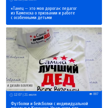
«Танец — это моя дорога»: педагог
из Каменска о призвании и работе
с особенными детьми
ДИЗАЙН ВОВРЕМЯ
887
12:07 | 21 июля
Футболки и бейсболки с индивидуальной