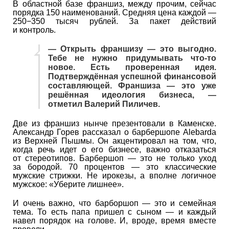
В областной базе франшиз, между прочим, сейчас
порядка 150 наименований. Средняя цена каждой —
250−350 тысяч рублей. За пакет действий
и контроль.
— Открыть франшизу — это выгодно.
Тебе не нужно придумывать что-то
новое. Есть проверенная идея.
Подтверждённая успешной финансовой
составляющей. Франшиза — это уже
решённая идеология бизнеса, —
отметил Валерий Пиличев.
Две из франшиз нынче презентовали в Каменске.
Александр Горев рассказал о барбершопе Alebarda
из Верхней Пышмы. Он акцентировал на том, что,
когда речь идет о его бизнесе, важно отказаться
от стереотипов. Барбершоп — это не только уход
за бородой. 70 процентов — это классические
мужские стрижки. Не ирокезы, а вполне логичное
мужское: «Уберите лишнее».
И очень важно, что барборшоп — это и семейная
тема. То есть папа пришел с сыном — и каждый
навел порядок на голове. И, вроде, время вместе