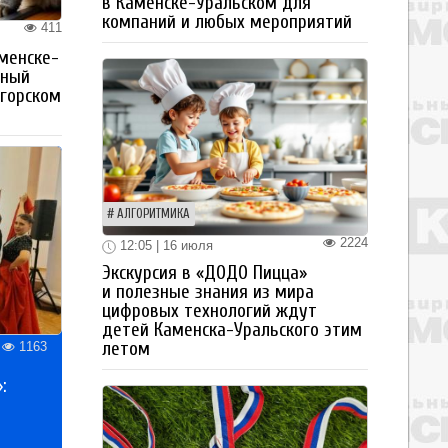
в Каменске-Уральском для
компаний и любых мероприятий
411
менске-
тный
огорском
АЛГОРИТМИКА
2224
12:05 | 16 июля
Экскурсия в «ДОДО Пицца»
и полезные знания из мира
цифровых технологий ждут
детей Каменска-Уральского этим
летом
1163
: