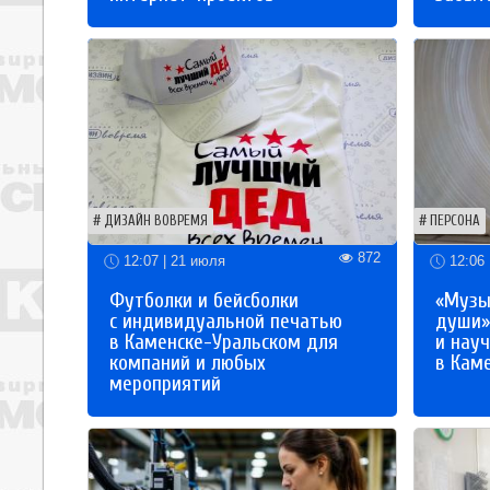
ДИЗАЙН ВОВРЕМЯ
ПЕРСОНА
872
12:07 | 21 июля
12:06 
Футболки и бейсболки
«Музы
с индивидуальной печатью
души»
в Каменске-Уральском для
и науч
компаний и любых
в Кам
мероприятий