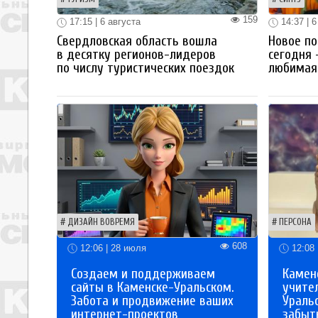
159
17:15 | 6 августа
14:37 | 6
Свердловская область вошла
Новое по
в десятку регионов-лидеров
сегодня 
по числу туристических поездок
любимая 
ДИЗАЙН ВОВРЕМЯ
ПЕРСОНА
608
12:06 | 28 июля
12:08 
Создаем и поддерживаем
Каменс
сайты в Каменске-Уральском.
учите
Забота и продвижение ваших
Ураль
интернет-проектов
забыты