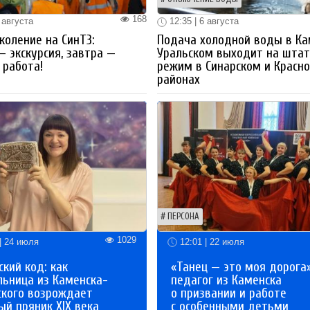
168
 августа
12:35 | 6 августа
коление на СинТЗ:
Подача холодной воды в Ка
— экскурсия, завтра —
Уральском выходит на шта
работа!
режим в Синарском и Красн
районах
ПЕРСОНА
1029
| 24 июля
12:01 | 22 июля
кий код: как
«Танец — это моя дорога»
льница из Каменска-
педагог из Каменска
ского возрождает
о призвании и работе
й пряник XIX века
с особенными детьми