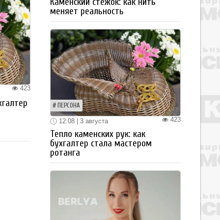
Каменский стежок: как нить
меняет реальность
423
хгалтер
ПЕРСОНА
423
12:08 | 3 августа
Тепло каменских рук: как
бухгалтер стала мастером
ротанга