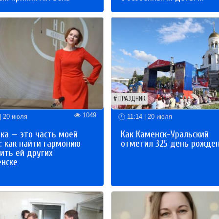
ПРАЗДНИК
1049
| 20 июля
11:14 | 20 июля
ка — это часть моей
Как Каменск-Уральский
: как найти гармонию
отметил 325 день рожде
ить ей других
енске