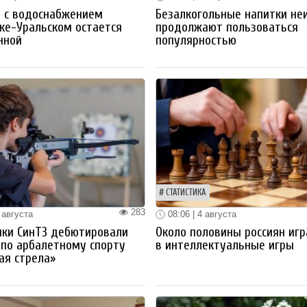
 с водоснабжением
Безалкогольные напитки не
ке-Уральском остается
продолжают пользоваться
нной
популярностью
СТАТИСТИКА
283
 августа
08:06 | 4 августа
ики СинТЗ дебютировали
Около половины россиян иг
 по арбалетному спорту
в интеллектуальные игры
ая стрела»