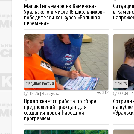
Малик Гильманов из Каменска-
Ситуация
Уральского в числе 16 школьников-
в Каменс
победителей конкурса «Большая
напряже
перемена»
ЕДИНАЯ РОССИЯ
СИНТЗ
312
12:26 | 4 августа
09:04 | 4
Продолжается работа по сбору
Сотрудн
предложений граждан для
на кубке
создания новой Народной
«Уральск
программы