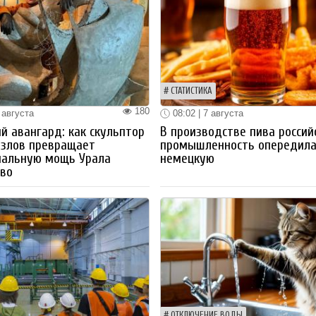
СТАТИСТИКА
180
 августа
08:02 | 7 августа
й авангард: как скульптор
В производстве пива россий
озлов превращает
промышленность опередил
иальную мощь Урала
немецкую
тво
ОТКЛЮЧЕНИЕ ВОДЫ