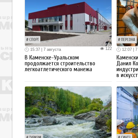
СПОРТ
ПЕРСОНА
122
15:37 | 7 августа
12:07 | 7
В Каменске-Уральском
Каменски
продолжается строительство
Данил К
легкоатлетического манежа
индустр
в искусс
ТУРИЗМ
СИНТЗ