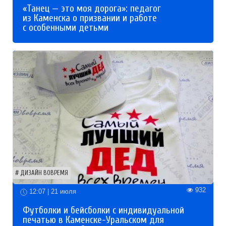
«Танец — это моя дорога»: педагог
из Каменска о призвании и работе
с особенными детьми
ДИЗАЙН ВОВРЕМЯ
932
12:07 | 21 июля
Футболки и бейсболки с индивидуальной
печатью в Каменске-Уральском для