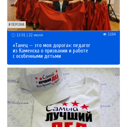
ПЕРСОНА
1164
12:01 | 22 июля
«Танец — это моя дорога»: педагог
из Каменска о призвании и работе
с особенными детьми