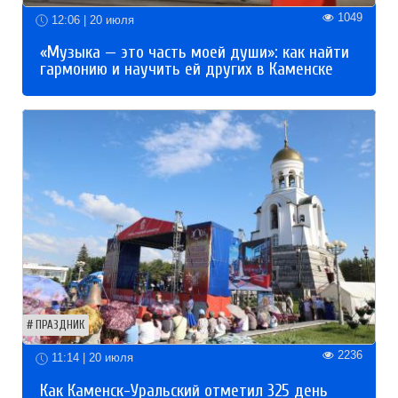
1049
12:06 | 20 июля
«Музыка — это часть моей души»: как найти
гармонию и научить ей других в Каменске
ПРАЗДНИК
2236
11:14 | 20 июля
Как Каменск-Уральский отметил 325 день