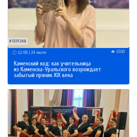
ПЕРСОНА
1030
12:08 | 24 июля
Каменский код: как учительница
из Каменска-Уральского возрождает
забытый пряник XIX века