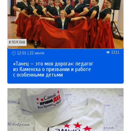
ПЕРСОНА
1111
12:01 | 22 июля
«Танец — это моя дорога»: педагог
из Каменска о призвании и работе
с особенными детьми