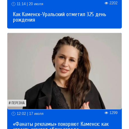
2202
11:14 | 20 июля
Как Каменск-Уральский отметил 325 день
рождения
ПЕРСОНА
1299
12:02 | 17 июля
«Фанаты рекламы» покоряют Каменск: как