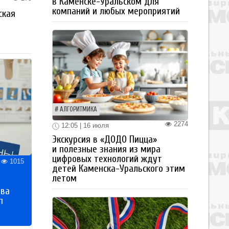
в Каменске-Уральском для
компаний и любых мероприятий
ская
а
АЛГОРИТМИКА
2274
12:05 | 16 июля
Экскурсия в «ДОДО Пицца»
и полезные знания из мира
цифровых технологий ждут
1015
детей Каменска-Уральского этим
летом
тва
п