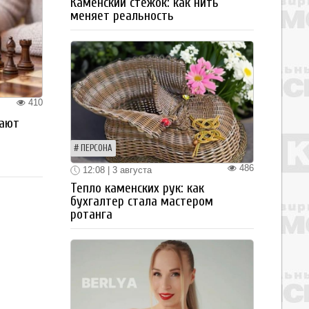
Каменский стежок: как нить
меняет реальность
410
рают
ПЕРСОНА
486
12:08 | 3 августа
Тепло каменских рук: как
бухгалтер стала мастером
ротанга