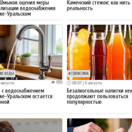
 Шмыков оценил меры
Каменский стежок: как нить
ализации водоснабжения
реальность
ке-Уральском
ИЕ ВОДЫ
СТАТИСТИКА
956
 августа
08:07 | 5 августа
 с водоснабжением
Безалкогольные напитки не
ке-Уральском остается
продолжают пользоваться
нной
популярностью