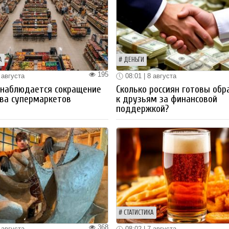
А
ДЕНЬГИ
195
 августа
08:01 | 8 августа
 наблюдается сокращение
Сколько россиян готовы обр
ва супермаркетов
к друзьям за финансовой
поддержкой?
СТАТИСТИКА
368
 августа
08:02 | 7 августа