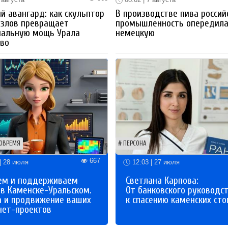
й авангард: как скульптор
В производстве пива россий
озлов превращает
промышленность опередил
иальную мощь Урала
немецкую
тво
ОВРЕМЯ
ПЕРСОНА
667
| 28 июля
12:03 | 27 июля
ем и поддерживаем
Светлана Карпова:
 в Каменске-Уральском.
От банковского руководс
а и продвижение ваших
к спасению каменских сто
нет-проектов