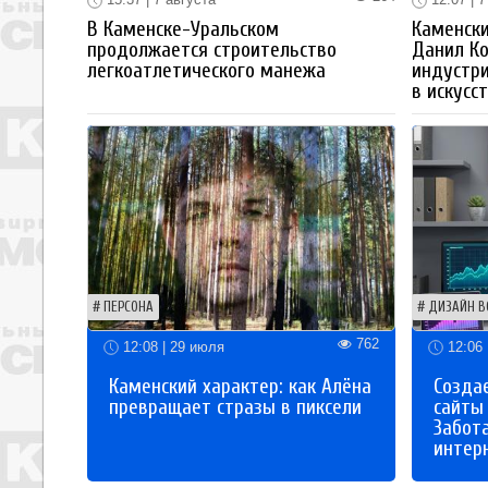
В Каменске-Уральском
Каменски
продолжается строительство
Данил К
легкоатлетического манежа
индустр
в искусс
ПЕРСОНА
ДИЗАЙН В
762
12:08 | 29 июля
12:06 
Каменский характер: как Алёна
Созда
превращает стразы в пиксели
сайты
Забот
интер