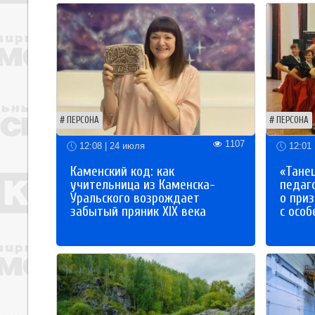
ПЕРСОНА
ПЕРСОНА
1107
12:08 | 24 июля
12:01 
Каменский код: как
«Танец
учительница из Каменска-
педаг
Уральского возрождает
о приз
забытый пряник XIX века
с осо