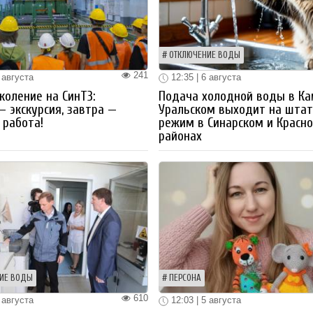
ОТКЛЮЧЕНИЕ ВОДЫ
241
 августа
12:35 | 6 августа
коление на СинТЗ:
Подача холодной воды в Ка
— экскурсия, завтра —
Уральском выходит на шта
работа!
режим в Синарском и Красн
районах
ИЕ ВОДЫ
ПЕРСОНА
610
 августа
12:03 | 5 августа