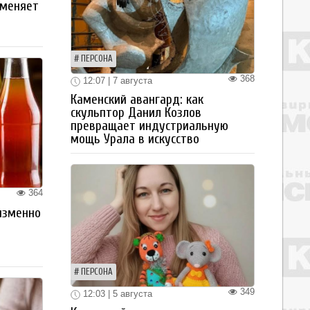
 меняет
ПЕРСОНА
368
12:07 | 7 августа
Каменский авангард: как
скульптор Данил Козлов
превращает индустриальную
мощь Урала в искусство
364
изменно
ПЕРСОНА
349
12:03 | 5 августа