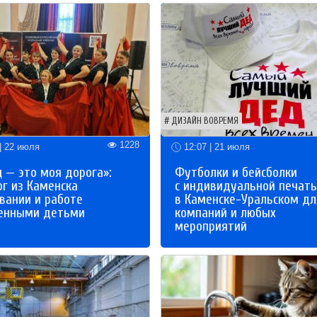
ДИЗАЙН ВОВРЕМЯ
1228
| 22 июля
12:07 | 21 июля
 — это моя дорога»:
Футболки и бейсболки
ог из Каменска
с индивидуальной печат
вании и работе
в Каменске-Уральском дл
бенными детьми
компаний и любых
мероприятий