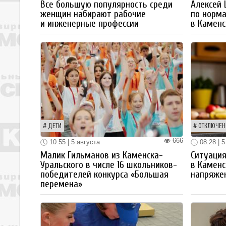
Все большую популярность среди
Алексей
женщин набирают рабочие
по норм
и инженерные профессии
в Каменс
ДЕТИ
ОТКЛЮЧЕН
666
10:55 | 5 августа
08:28 | 5
Малик Гильманов из Каменска-
Ситуация
Уральского в числе 16 школьников-
в Каменс
победителей конкурса «Большая
напряже
перемена»