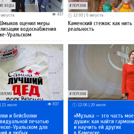
ИЕ ВОДЫ
ПЕРСОНА
437
 августа
12:03 | 5 августа
 Шмыков оценил меры
Каменский стежок: как нить
ализации водоснабжения
реальность
ке-Уральском
ОВРЕМЯ
ПЕРСОНА
837
| 21 июля
12:06 | 20 июля
лки и бейсболки
«Музыка — это часть мое
ивидуальной печатью
души»: как найти гармон
енске-Уральском для
и научить ей других
ний и любых
в Каменске