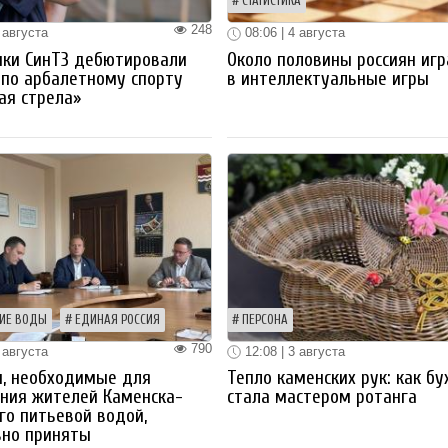
СТАТИСТИКА
248
 августа
08:06 | 4 августа
ики СинТЗ дебютировали
Около половины россиян иг
 по арбалетному спорту
в интеллектуальные игры
ая стрела»
ИЕ ВОДЫ
ЕДИНАЯ РОССИЯ
ПЕРСОНА
790
 августа
12:08 | 3 августа
ы, необходимые для
Тепло каменских рук: как бу
ния жителей Каменска-
стала мастером ротанга
го питьевой водой,
вно приняты