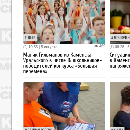
ДЕТИ
ОТКЛЮЧЕН
469
10:55 | 5 августа
08:28 | 5
Малик Гильманов из Каменска-
Ситуация
Уральского в числе 16 школьников-
в Каменс
победителей конкурса «Большая
напряже
перемена»