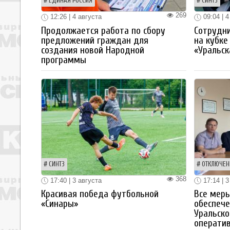
ЕДИНАЯ РОССИЯ
СИНТЗ
269
12:26 | 4 августа
09:04 | 4
Продолжается работа по сбору
Сотрудн
предложений граждан для
на кубке
создания новой Народной
«Уральск
программы
СИНТЗ
ОТКЛЮЧЕН
368
17:40 | 3 августа
17:14 | 3
Красивая победа футбольной
Все мер
«Синары»
обеспече
Уральско
операти