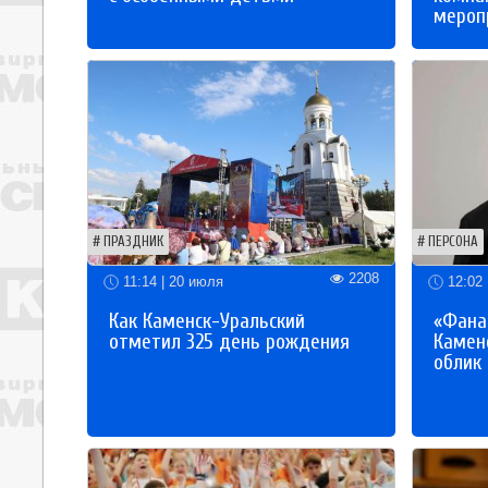
мероп
ПРАЗДНИК
ПЕРСОНА
2208
11:14 | 20 июля
12:02 
Как Каменск-Уральский
«Фана
отметил 325 день рождения
Каменс
облик