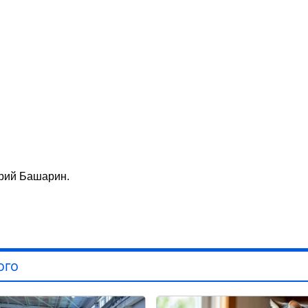
трий Башарин.
ого