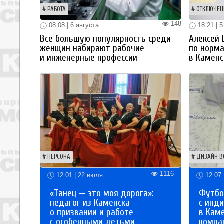
РАБОТА
ОТКЛЮЧЕН
148
08:08 | 6 августа
18:21 | 5
Все большую популярность среди
Алексей
женщин набирают рабочие
по норм
и инженерные профессии
в Каменс
ПЕРСОНА
ДИЗАЙН В
1116
12:01 | 22 июля
12:07 
«Танец — это моя дорога»:
Футбо
педагог из Каменска
с инд
о призвании и работе
в Кам
с особенными детьми
компа