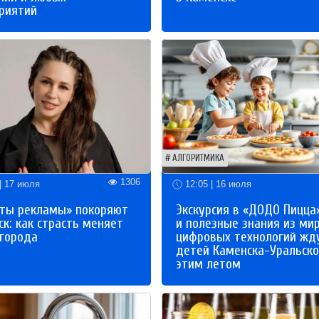
риятий
АЛГОРИТМИКА
1306
| 17 июля
12:05 | 16 июля
ты рекламы» покоряют
Экскурсия в «ДОДО Пицца
к: как страсть меняет
и полезные знания из ми
 города
цифровых технологий жд
детей Каменска-Уральско
этим летом