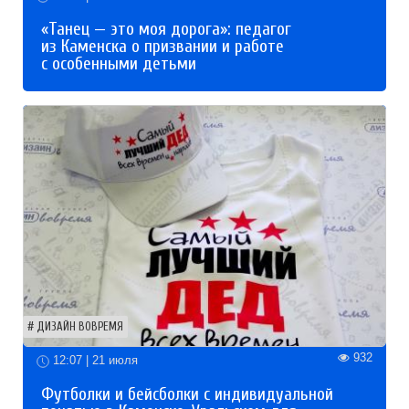
«Танец — это моя дорога»: педагог
из Каменска о призвании и работе
с особенными детьми
ДИЗАЙН ВОВРЕМЯ
932
12:07 | 21 июля
Футболки и бейсболки с индивидуальной