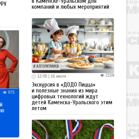
в Каменске-Уральском для
ору
компаний и любых мероприятий
АЛГОРИТМИКА
2159
12:05 | 16 июля
Экскурсия в «ДОДО Пицца»
и полезные знания из мира
975
цифровых технологий ждут
детей Каменска-Уральского этим
й
летом
ию