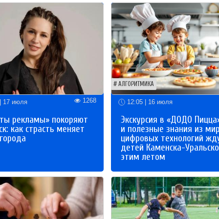
АЛГОРИТМИКА
1268
| 17 июля
12:05 | 16 июля
ты рекламы» покоряют
Экскурсия в «ДОДО Пицца
к: как страсть меняет
и полезные знания из ми
 города
цифровых технологий жд
детей Каменска-Уральско
этим летом