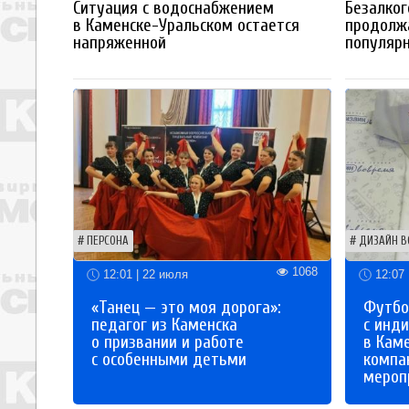
Ситуация с водоснабжением
Безалког
в Каменске-Уральском остается
продолж
напряженной
популяр
ПЕРСОНА
ДИЗАЙН В
1068
12:01 | 22 июля
12:07 
«Танец — это моя дорога»:
Футбо
педагог из Каменска
с инд
о призвании и работе
в Кам
с особенными детьми
компа
мероп