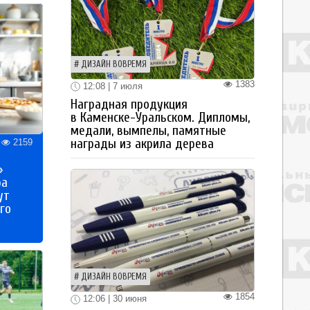
ДИЗАЙН ВОВРЕМЯ
1383
12:08 | 7 июля
Наградная продукция
в Каменске-Уральском. Дипломы,
медали, вымпелы, памятные
награды из акрила дерева
2159
»
ра
ут
го
ДИЗАЙН ВОВРЕМЯ
1854
12:06 | 30 июня