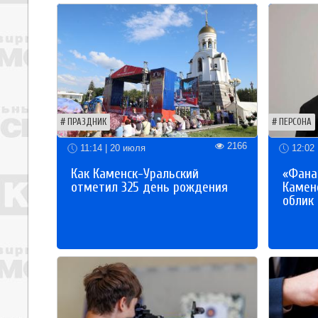
ПРАЗДНИК
ПЕРСОНА
2166
11:14 | 20 июля
12:02 
Как Каменск-Уральский
«Фана
отметил 325 день рождения
Каменс
облик