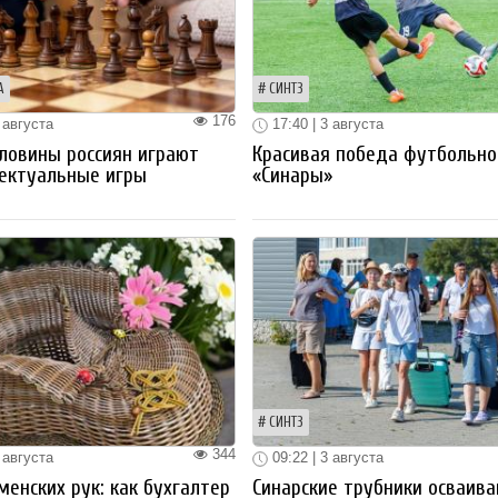
А
СИНТЗ
176
 августа
17:40 | 3 августа
ловины россиян играют
Красивая победа футбольно
ектуальные игры
«Синары»
СИНТЗ
344
 августа
09:22 | 3 августа
менских рук: как бухгалтер
Синарские трубники осваив