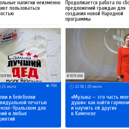
ольные напитки неизменно
Продолжается работа по сб
ают пользоваться
предложений граждан для
ностью
создания новой Народной
программы
ОВРЕМЯ
ПЕРСОНА
794
| 21 июля
12:06 | 20 июля
лки и бейсболки
«Музыка — это часть мое
ивидуальной печатью
души»: как найти гармон
енске-Уральском для
и научить ей других
ний и любых
в Каменске
риятий