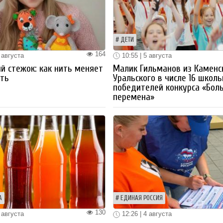
ДЕТИ
164
 августа
10:55 | 5 августа
й стежок: как нить меняет
Малик Гильманов из Каменс
ть
Уральского в числе 16 школ
победителей конкурса «Бол
перемена»
А
ЕДИНАЯ РОССИЯ
130
 августа
12:26 | 4 августа