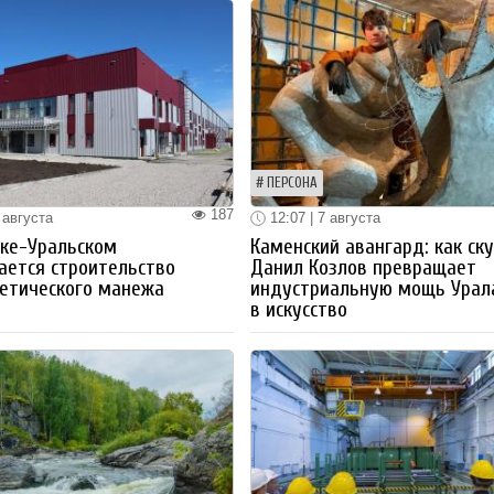
ПЕРСОНА
187
 августа
12:07 | 7 августа
ке-Уральском
Каменский авангард: как ск
ается строительство
Данил Козлов превращает
етического манежа
индустриальную мощь Урал
в искусство