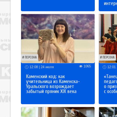
интер
ПЕРСОНА
ПЕРСОНА
1065
12:08 | 24 июля
12:01 
Каменский код: как
«Танец
учительница из Каменска-
педаг
Уральского возрождает
о приз
забытый пряник XIX века
с осо