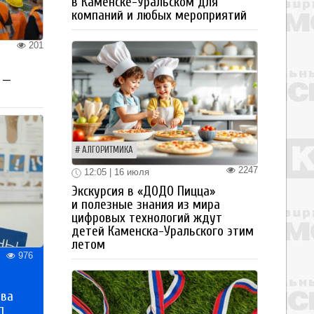
в Каменске-Уральском для
компаний и любых мероприятий
201
 —
АЛГОРИТМИКА
2247
12:05 | 16 июля
Экскурсия в «ДОДО Пицца»
и полезные знания из мира
цифровых технологий ждут
детей Каменска-Уральского этим
летом
976
тва
п