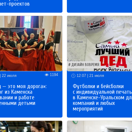
нет-проектов
ДИЗАЙН ВОВРЕМЯ
1194
| 22 июля
12:07 | 21 июля
 — это моя дорога»:
Футболки и бейсболки
ог из Каменска
с индивидуальной печат
вании и работе
в Каменске-Уральском дл
бенными детьми
компаний и любых
мероприятий