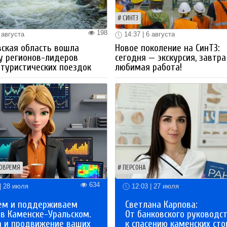
СИНТЗ
198
 августа
14:37 | 6 августа
ская область вошла
Новое поколение на СинТЗ:
у регионов-лидеров
сегодня — экскурсия, завтра
 туристических поездок
любимая работа!
ОВРЕМЯ
ПЕРСОНА
634
| 28 июля
12:03 | 27 июля
ем и поддерживаем
Светлана Карпова:
 в Каменске-Уральском.
От банковского руководс
а и продвижение ваших
к спасению каменских сто