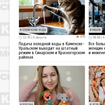
ОТКЛЮЧЕНИЕ ВОДЫ
РАБОТА
478
12:35 | 6 августа
08:08 | 6
Подача холодной воды в Каменске-
Все боль
Уральском выходит на штатный
женщин 
режим в Синарском и Красногорском
и инжен
районах
ПЕРСОНА
ДЕТИ