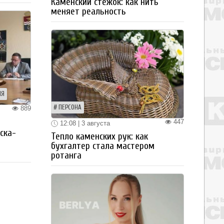
Каменский стежок: как нить
меняет реальность
ИЯ
ПЕРСОНА
889
447
я
12:08 | 3 августа
ска-
Тепло каменских рук: как
бухгалтер стала мастером
ротанга