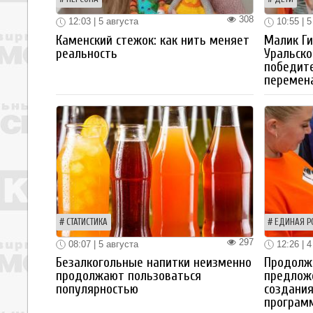
308
12:03 | 5 августа
10:55 | 5
Каменский стежок: как нить меняет
Малик Ги
реальность
Уральско
победите
перемен
СТАТИСТИКА
ЕДИНАЯ Р
297
08:07 | 5 августа
12:26 | 4
Безалкогольные напитки неизменно
Продолжа
продолжают пользоваться
предлож
популярностью
создания
програм