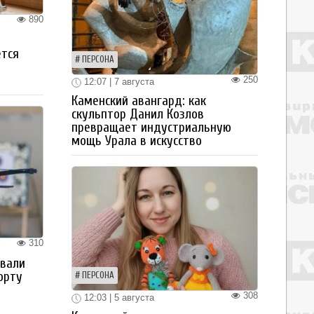
890
ется
ПЕРСОНА
250
12:07 | 7 августа
Каменский авангард: как
скульптор Данил Козлов
превращает индустриальную
мощь Урала в искусство
310
овали
орту
ПЕРСОНА
308
12:03 | 5 августа