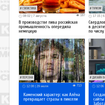
СТАТИСТИКА
ТУРИЗМ
187
08:02 | 7 августа
17:15 | 6
В производстве пива российская
Свердлов
промышленность опередила
в десятк
немецкую
по числу
ПЕРСОНА
ДИЗАЙН В
713
12:08 | 29 июля
12:06 
Каменский характер: как Алёна
Созда
превращает стразы в пиксели
сайты
Забот