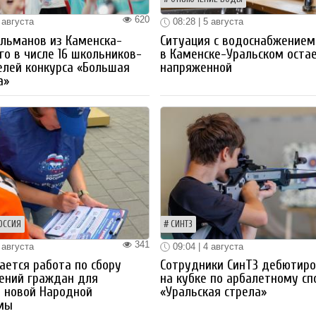
620
 августа
08:28 | 5 августа
льманов из Каменска-
Ситуация с водоснабжением
го в числе 16 школьников-
в Каменске-Уральском оста
лей конкурса «Большая
напряженной
а»
ОССИЯ
СИНТЗ
341
 августа
09:04 | 4 августа
ется работа по сбору
Сотрудники СинТЗ дебютир
ений граждан для
на кубке по арбалетному сп
 новой Народной
«Уральская стрела»
мы