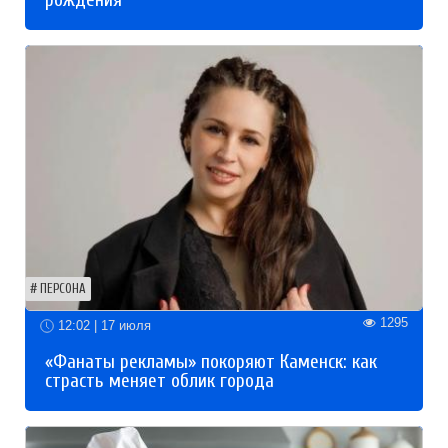
рождения
ПЕРСОНА
1295
12:02 | 17 июля
«Фанаты рекламы» покоряют Каменск: как
страсть меняет облик города