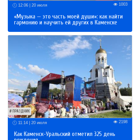
1003
12:06 | 20 июля
«Музыка — это часть моей души»: как найти
гармонию и научить ей других в Каменске
ПРАЗДНИК
2198
11:14 | 20 июля
Как Каменск-Уральский отметил 325 день