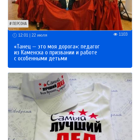
ПЕРСОНА
1103
12:01 | 22 июля
«Танец — это моя дорога»: педагог
из Каменска о призвании и работе
с особенными детьми