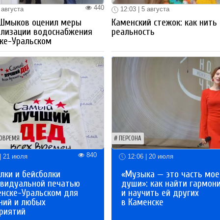
440
 августа
12:03 | 5 августа
 Шмыков оценил меры
Каменский стежок: как нить
ализации водоснабжения
реальность
ке-Уральском
ОВРЕМЯ
ПЕРСОНА
840
| 21 июля
12:06 | 20 июля
лки и бейсболки
«Музыка — это часть мое
ивидуальной печатью
души»: как найти гармон
енске-Уральском для
и научить ей других
ний и любых
в Каменске
риятий