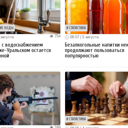
ИЕ ВОДЫ
СТАТИСТИКА
754
 августа
08:07 | 5 августа
 с водоснабжением
Безалкогольные напитки не
ке-Уральском остается
продолжают пользоваться
нной
популярностью
СТАТИСТИКА
249