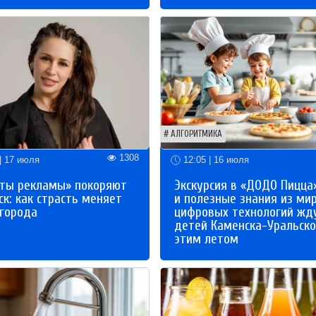
АЛГОРИТМИКА
1308
| 17 июля
12:05 | 16 июля
ты рекламы» покоряют
Экскурсия в «ДОДО Пицца
к: как страсть меняет
и полезные знания из ми
 города
цифровых технологий жд
детей Каменска-Уральско
этим летом