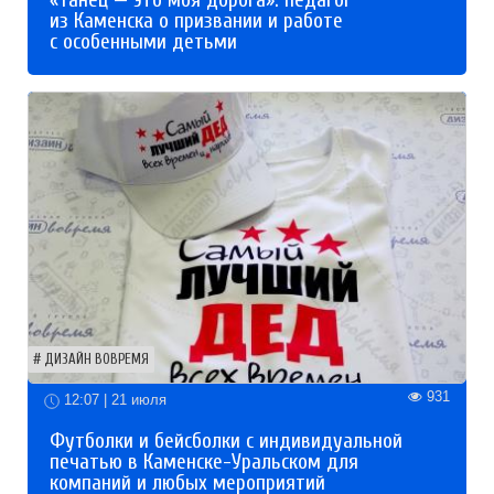
«Танец — это моя дорога»: педагог
из Каменска о призвании и работе
с особенными детьми
ДИЗАЙН ВОВРЕМЯ
931
12:07 | 21 июля
Футболки и бейсболки с индивидуальной
печатью в Каменске-Уральском для
компаний и любых мероприятий