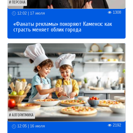
ПЕРСОНА
1308
12:02 | 17 июля
«Фанаты рекламы» покоряют Каменск: как
страсть меняет облик города
АЛГОРИТМИКА
2192
12:05 | 16 июля