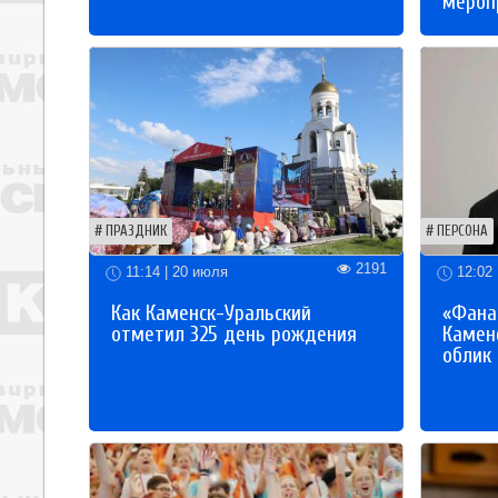
мероп
ПРАЗДНИК
ПЕРСОНА
2191
11:14 | 20 июля
12:02 
Как Каменск-Уральский
«Фана
отметил 325 день рождения
Каменс
облик