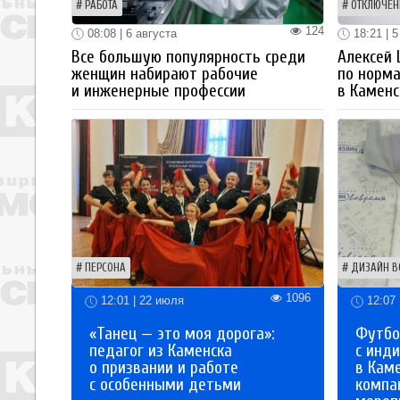
РАБОТА
ОТКЛЮЧЕН
124
08:08 | 6 августа
18:21 | 5
Все большую популярность среди
Алексей
женщин набирают рабочие
по норм
и инженерные профессии
в Каменс
ПЕРСОНА
ДИЗАЙН В
1096
12:01 | 22 июля
12:07 
«Танец — это моя дорога»:
Футбо
педагог из Каменска
с инд
о призвании и работе
в Кам
с особенными детьми
компа