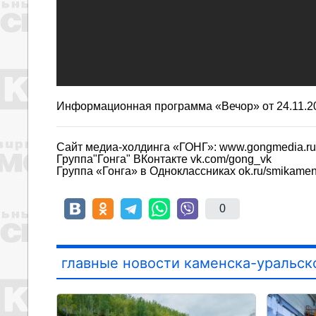
Информационная программа «Вечор»
от 24.11.2
Сайт медиа-холдинга «ГОНГ»: www.gongmedia.ru
Группа"Гонга" ВКонтакте vk.com/gong_vk
Группа «Гонга» в Одноклассниках ok.ru/smikame
0
главные новости каменска-уральск