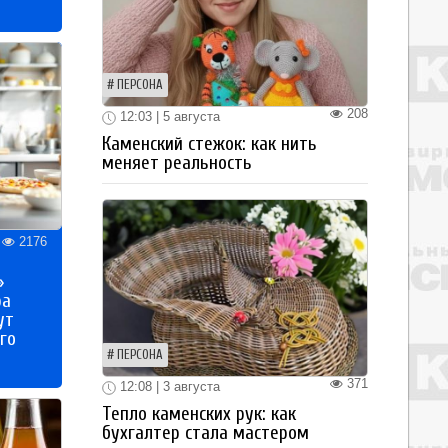
ПЕРСОНА
208
12:03 | 5 августа
Каменский стежок: как нить
меняет реальность
2176
»
ра
ут
го
ПЕРСОНА
371
12:08 | 3 августа
Тепло каменских рук: как
бухгалтер стала мастером