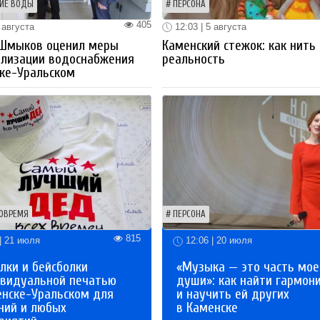
ИЕ ВОДЫ
ПЕРСОНА
405
 августа
12:03 | 5 августа
 Шмыков оценил меры
Каменский стежок: как нить
ализации водоснабжения
реальность
ке-Уральском
ОВРЕМЯ
ПЕРСОНА
815
| 21 июля
12:06 | 20 июля
лки и бейсболки
«Музыка — это часть мое
ивидуальной печатью
души»: как найти гармон
енске-Уральском для
и научить ей других
ний и любых
в Каменске