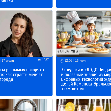
риятий
АЛГОРИТМИКА
1287
| 17 июля
12:05 | 16 июля
ты рекламы» покоряют
Экскурсия в «ДОДО Пицца
к: как страсть меняет
и полезные знания из ми
 города
цифровых технологий жд
детей Каменска-Уральско
этим летом