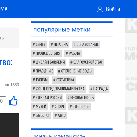
АМА
Войти
популярные метки
ть
СИНТЗ
ПЕРСОНА
ОБРАЗОВАНИЕ
ПРОИСШЕСТВИЯ
РАБОТА
во:
ДИЗАЙН ВОВРЕМЯ
БЛАГОУСТРОЙСТВО
ПРАЗДНИК
ОТКЛЮЧЕНИЕ ВОДЫ
ТУРИЗМ
СТАТИСТИКА
1353
ФОНД ПРЕДПРИНИМАТЕЛЬСТВА
НАГРАДА
ЕДИНАЯ РОССИЯ
БЕЗОПАСНОСТЬ
0
МУЗЕЙ
СПОРТ
ЗДОРОВЬЕ
ВЫБОРЫ
АВТО
жизнь каменска-