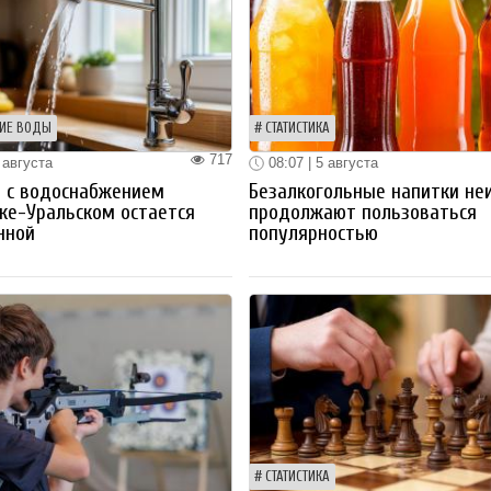
ИЕ ВОДЫ
СТАТИСТИКА
717
 августа
08:07 | 5 августа
 с водоснабжением
Безалкогольные напитки не
ке-Уральском остается
продолжают пользоваться
нной
популярностью
СТАТИСТИКА