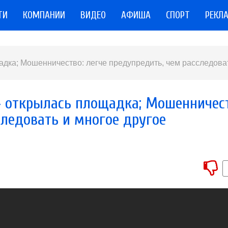
ТИ
КОМПАНИИ
ВИДЕО
АФИША
СПОРТ
РЕКЛ
адка; Мошенничество: легче предупредить, чем расследова
» открылась площадка; Мошенничест
следовать и многое другое