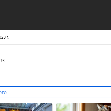
023 г.
nsk
ого