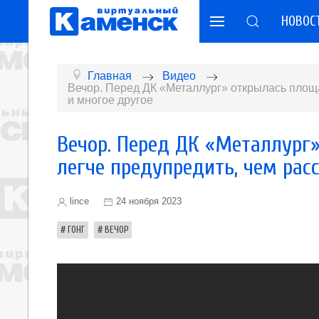
НОВОС
Главная
Видео
Вечор. Перед ДК «Металлург» открылась площ
и многое другое
Вечор. Перед ДК «Металлург
легче предупредить, чем рас
lince
24 ноября 2023
ГОНГ
ВЕЧОР