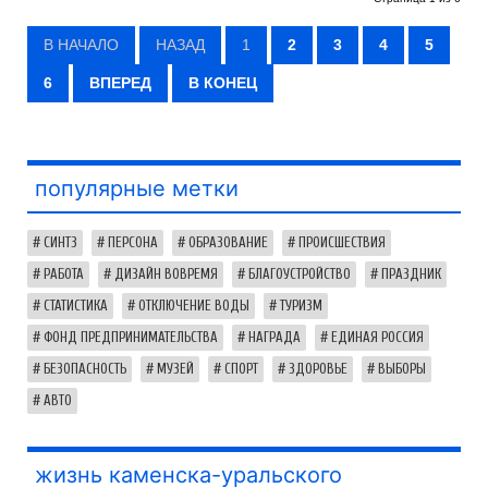
В НАЧАЛО
НАЗАД
1
2
3
4
5
6
ВПЕРЕД
В КОНЕЦ
популярные метки
СИНТЗ
ПЕРСОНА
ОБРАЗОВАНИЕ
ПРОИСШЕСТВИЯ
РАБОТА
ДИЗАЙН ВОВРЕМЯ
БЛАГОУСТРОЙСТВО
ПРАЗДНИК
СТАТИСТИКА
ОТКЛЮЧЕНИЕ ВОДЫ
ТУРИЗМ
ФОНД ПРЕДПРИНИМАТЕЛЬСТВА
НАГРАДА
ЕДИНАЯ РОССИЯ
БЕЗОПАСНОСТЬ
МУЗЕЙ
СПОРТ
ЗДОРОВЬЕ
ВЫБОРЫ
АВТО
жизнь каменска-уральского