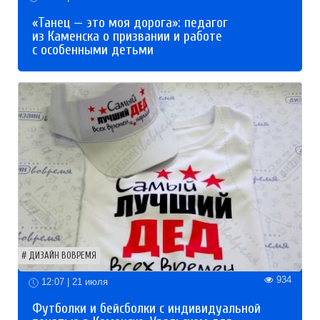
«Танец — это моя дорога»: педагог
из Каменска о призвании и работе
с особенными детьми
ДИЗАЙН ВОВРЕМЯ
934
12:07 | 21 июля
Футболки и бейсболки с индивидуальной