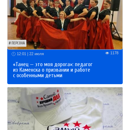
ПЕРСОНА
1178
12:01 | 22 июля
«Танец — это моя дорога»: педагог
из Каменска о призвании и работе
с особенными детьми