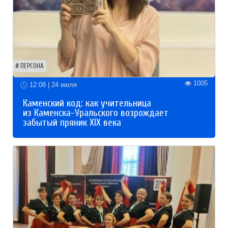
ПЕРСОНА
1005
12:08 | 24 июля
Каменский код: как учительница
из Каменска-Уральского возрождает
забытый пряник XIX века