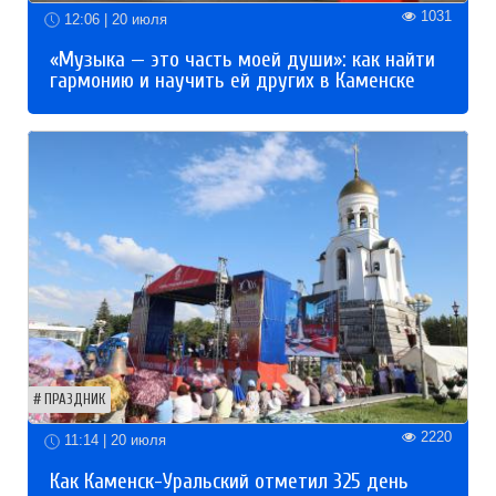
1031
12:06 | 20 июля
«Музыка — это часть моей души»: как найти
гармонию и научить ей других в Каменске
ПРАЗДНИК
2220
11:14 | 20 июля
Как Каменск-Уральский отметил 325 день