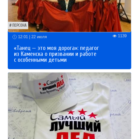
ПЕРСОНА
1139
12:01 | 22 июля
«Танец — это моя дорога»: педагог
из Каменска о призвании и работе
с особенными детьми