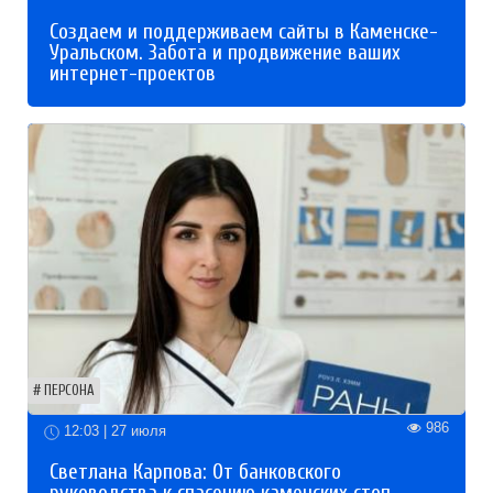
Создаем и поддерживаем сайты в Каменске-
Уральском. Забота и продвижение ваших
интернет-проектов
ПЕРСОНА
986
12:03 | 27 июля
Светлана Карпова: От банковского