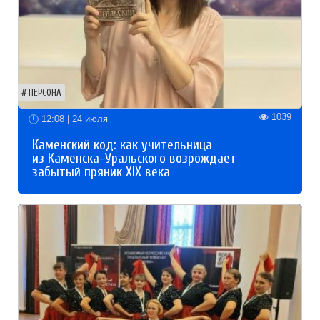
ПЕРСОНА
1039
12:08 | 24 июля
Каменский код: как учительница
из Каменска-Уральского возрождает
забытый пряник XIX века