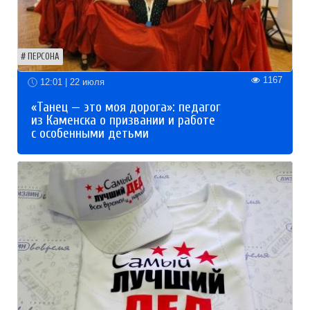
ПЕРСОНА
1167
12:01 | 22 июля
«Танец — это моя дорога»: педагог
из Каменска о призвании и работе
с особенными детьми