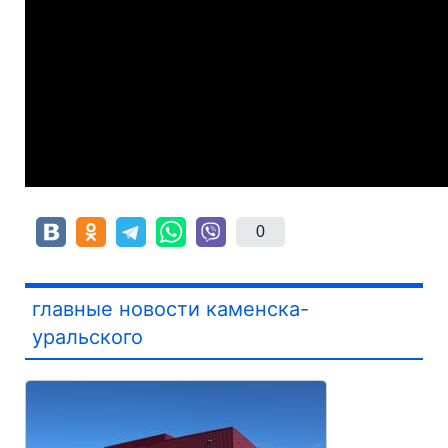
0
главные новости каменска-
уральского