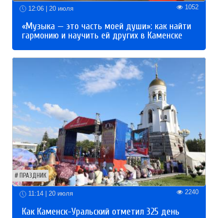
1052
12:06 | 20 июля
«Музыка — это часть моей души»: как найти
гармонию и научить ей других в Каменске
ПРАЗДНИК
2240
11:14 | 20 июля
Как Каменск-Уральский отметил 325 день