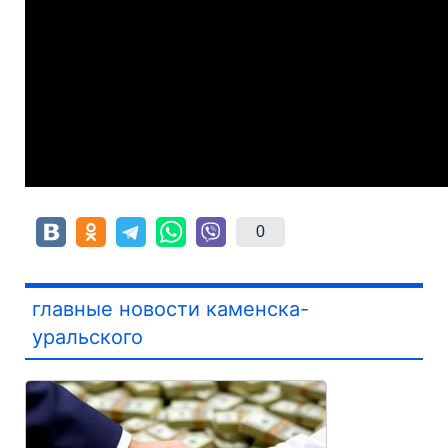
0
главные новости каменска-
уральского