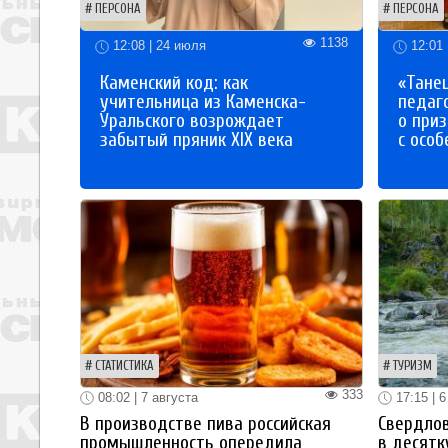
ПЕРСОНА
ПЕРСОНА
1138
12:08 | 24 июля
12:01 
Каменский код: как
«Танец
учительница из Каменска-
педаг
Уральского возрождает
о приз
забытый пряник XIX века
с осо
СТАТИСТИКА
ТУРИЗМ
333
08:02 | 7 августа
17:15 | 6
В производстве пива российская
Свердлов
промышленность опередила
в десятк