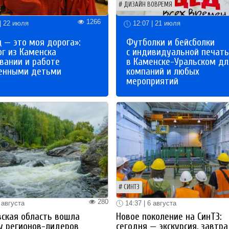
ДИЗАЙН ВОВРЕМЯ
1266
| 22 июля
12:07 | 21 июля
 — это моя дорога»:
Футболки и бейсболки
ог из Каменска
с индивидуальной печат
вании и работе
в Каменске-Уральском дл
бенными детьми
компаний и любых
мероприятий
СИНТЗ
280
 августа
14:37 | 6 августа
ская область вошла
Новое поколение на СинТЗ:
у регионов-лидеров
сегодня — экскурсия, завтра