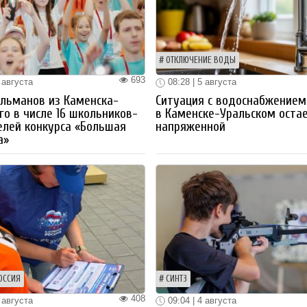
ОТКЛЮЧЕНИЕ ВОДЫ
693
 августа
08:28 | 5 августа
льманов из Каменска-
Ситуация с водоснабжением
го в числе 16 школьников-
в Каменске-Уральском оста
лей конкурса «Большая
напряженной
а»
ОССИЯ
СИНТЗ
408
 августа
09:04 | 4 августа