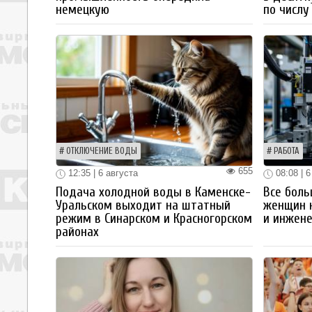
немецкую
по числу
ОТКЛЮЧЕНИЕ ВОДЫ
РАБОТА
655
12:35 | 6 августа
08:08 | 6
Подача холодной воды в Каменске-
Все боль
Уральском выходит на штатный
женщин 
режим в Синарском и Красногорском
и инжен
районах