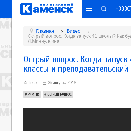
НОВОС
Главная
Видео
Острый вопрос. Когда запуск 41 школы? Как б
Л.Миннуллина
Острый вопрос. Когда запуск
классы и преподавательский 
lince
05 августа 2019
РИМ-ТВ
ОСТРЫЙ ВОПРОС