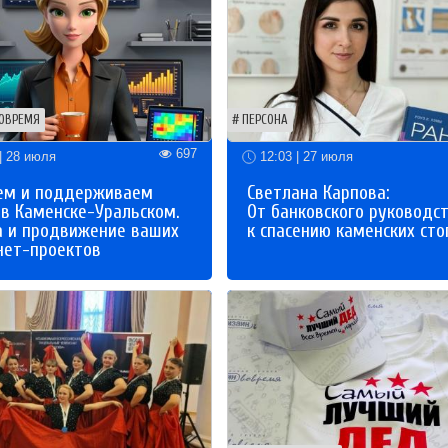
ОВРЕМЯ
ПЕРСОНА
697
| 28 июля
12:03 | 27 июля
ем и поддерживаем
Светлана Карпова:
 в Каменске-Уральском.
От банковского руководс
а и продвижение ваших
к спасению каменских сто
нет-проектов