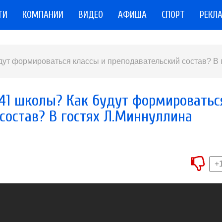
ТИ
КОМПАНИИ
ВИДЕО
АФИША
СПОРТ
РЕКЛ
удут формироваться классы и преподавательский состав? В 
 41 школы? Как будут формироватьс
состав? В гостях Л.Миннуллина
+