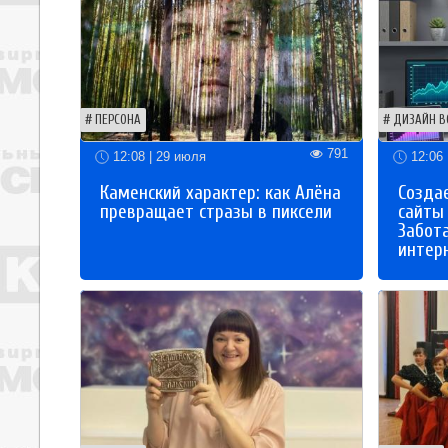
ПЕРСОНА
ДИЗАЙН В
791
12:08 | 29 июля
12:06 
Каменский характер: как Алёна
Созда
превращает стразы в пиксели
сайты
Забот
интер