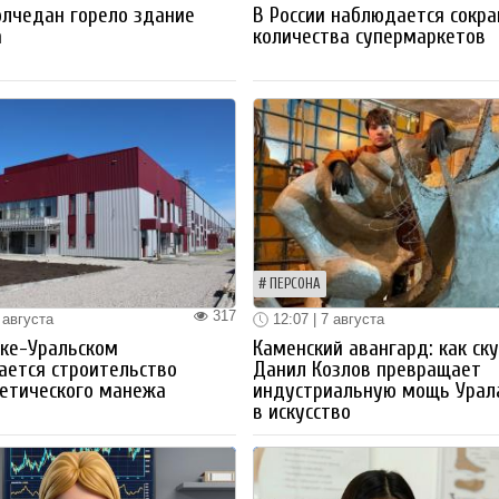
олчедан горело здание
В России наблюдается сокр
а
количества супермаркетов
ПЕРСОНА
317
 августа
12:07 | 7 августа
ке-Уральском
Каменский авангард: как ск
ается строительство
Данил Козлов превращает
етического манежа
индустриальную мощь Урал
в искусство