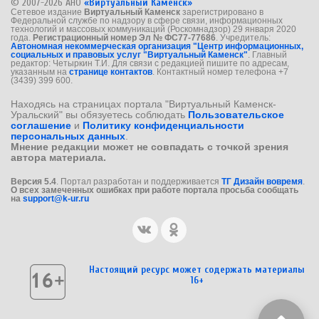
© 2007-2026 АНО
«Виртуальный Каменск»
Сетевое издание
Виртуальный Каменск
зарегистрировано в
Федеральной службе по надзору в сфере связи, информационных
технологий и массовых коммуникаций (Роскомнадзор) 29 января 2020
года.
Регистрационный номер Эл № ФС77-77686
. Учредитель:
Автономная некоммерческая организация "Центр информационных,
социальных и правовых услуг "Виртуальный Каменск"
. Главный
редактор: Четыркин Т.И. Для связи с редакцией пишите по адресам,
указанным на
странице контактов
. Контактный номер телефона +7
(3439) 399 600.
Находясь на страницах портала "Виртуальный Каменск-
Уральский" вы обязуетесь соблюдать
Пользовательское
соглашение
и
Политику конфиденциальности
персональных данных
.
Мнение редакции может не совпадать с точкой зрения
автора материала.
Версия 5.4
. Портал разработан и поддерживается
ТГ Дизайн вовремя
.
О всех замеченных ошибках при работе портала просьба сообщать
на
support@k-ur.ru
Настоящий ресурс может содержать материалы
16+