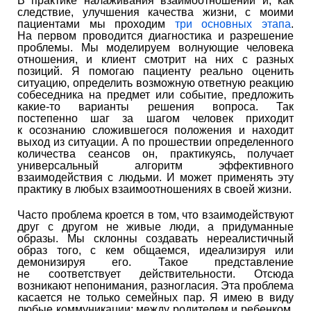
В практике налаживания взаимоотношений и, как
следствие, улучшения качества жизни, с моими
пациентами мы проходим
три основных этапа
.
На первом проводится диагностика и разрешение
проблемы. Мы моделируем волнующие человека
отношения, и клиент смотрит на них с разных
позиций. Я помогаю пациенту реально оценить
ситуацию, определить возможную ответную реакцию
собеседника на предмет или событие, предложить
какие-то варианты решения вопроса. Так
постепенно шаг за шагом человек приходит
к осознанию сложившегося положения и находит
выход из ситуации. А по прошествии определенного
количества сеансов он, практикуясь, получает
универсальный алгоритм эффективного
взаимодействия с людьми. И может применять эту
практику в любых взаимоотношениях в своей жизни.
Часто проблема кроется в том, что взаимодействуют
друг с другом не живые люди, а придуманные
образы. Мы склонны создавать нереалистичный
образ того, с кем общаемся, идеализируя или
демонизируя его. Такое представление
не соответствует действительности. Отсюда
возникают непонимания, разногласия. Эта проблема
касается не только семейных пар. Я имею в виду
любые коммуникации: между родителем и ребенком,