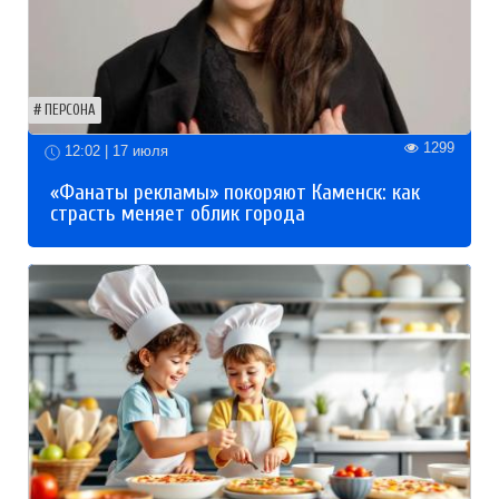
ПЕРСОНА
1299
12:02 | 17 июля
«Фанаты рекламы» покоряют Каменск: как
страсть меняет облик города