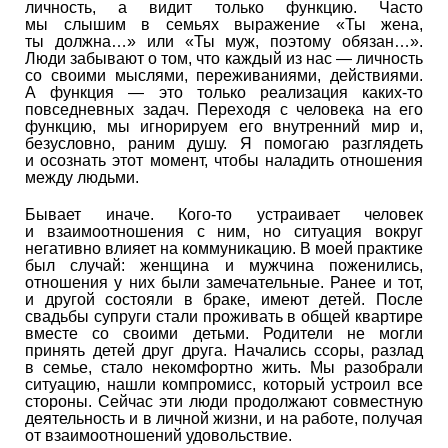
личность, а видит только функцию. Часто
мы слышим в семьях выражение «Ты жена,
ты должна…» или «Ты муж, поэтому обязан…».
Люди забывают о том, что каждый из нас — личность
со своими мыслями, переживаниями, действиями.
А функция — это только реализация каких-то
повседневных задач. Переходя с человека на его
функцию, мы игнорируем его внутренний мир и,
безусловно, раним душу. Я помогаю разглядеть
и осознать этот момент, чтобы наладить отношения
между людьми.
Бывает иначе. Кого-то устраивает человек
и взаимоотношения с ним, но ситуация вокруг
негативно влияет на коммуникацию. В моей практике
был случай: женщина и мужчина поженились,
отношения у них были замечательные. Ранее и тот,
и другой состояли в браке, имеют детей. После
свадьбы супруги стали проживать в общей квартире
вместе со своими детьми. Родители не могли
принять детей друг друга. Начались ссоры, разлад
в семье, стало некомфортно жить. Мы разобрали
ситуацию, нашли компромисс, который устроил все
стороны. Сейчас эти люди продолжают совместную
деятельность и в личной жизни, и на работе, получая
от взаимоотношений удовольствие.