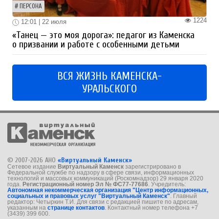
ПЕРСОНА
1224
12:01 | 22 июля
«Танец — это моя дорога»: педагог из Каменска
о призвании и работе с особенными детьми
ВСЯ ЖИЗНЬ КАМЕНСКА-
УРАЛЬСКОГО
© 2007-2026 АНО
«Виртуальный Каменск»
Сетевое издание
Виртуальный Каменск
зарегистрировано в
Федеральной службе по надзору в сфере связи, информационных
технологий и массовых коммуникаций (Роскомнадзор) 29 января 2020
года.
Регистрационный номер Эл № ФС77-77686
. Учредитель:
Автономная некоммерческая организация "Центр информационных,
социальных и правовых услуг "Виртуальный Каменск"
. Главный
редактор: Четыркин Т.И. Для связи с редакцией пишите по адресам,
указанным на
странице контактов
. Контактный номер телефона +7
(3439) 399 600.