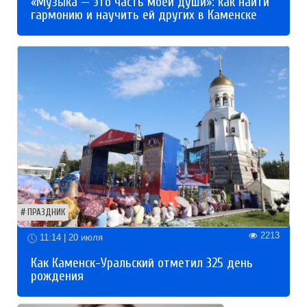
«Музыка — это часть моей души»: как найти
гармонию и научить ей других в Каменске
ПРАЗДНИК
2213
11:14 | 20 июля
Как Каменск-Уральский отметил 325 день
рождения