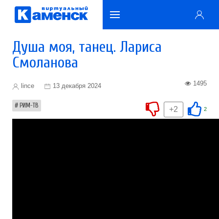
Душа моя, танец. Лариса
Смоланова
1495
lince
13 декабря 2024
РИМ-ТВ
+2
2