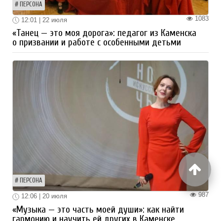
ПЕРСОНА
1083
12:01 | 22 июля
«Танец — это моя дорога»: педагог из Каменска
о призвании и работе с особенными детьми
ПЕРСОНА
987
12:06 | 20 июля
«Музыка — это часть моей души»: как найти
гармонию и научить ей других в Каменске