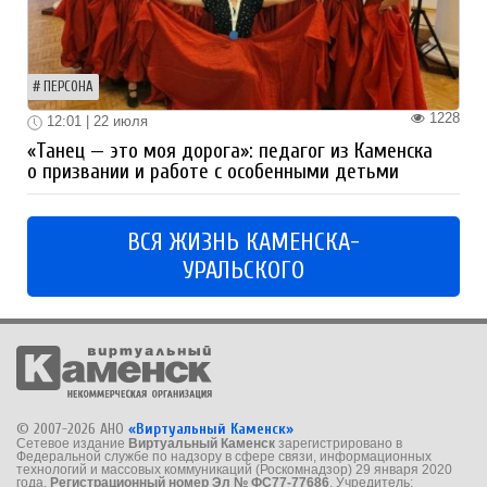
ПЕРСОНА
1228
12:01 | 22 июля
«Танец — это моя дорога»: педагог из Каменска
о призвании и работе с особенными детьми
ВСЯ ЖИЗНЬ КАМЕНСКА-
УРАЛЬСКОГО
© 2007-2026 АНО
«Виртуальный Каменск»
Сетевое издание
Виртуальный Каменск
зарегистрировано в
Федеральной службе по надзору в сфере связи, информационных
технологий и массовых коммуникаций (Роскомнадзор) 29 января 2020
года.
Регистрационный номер Эл № ФС77-77686
. Учредитель: