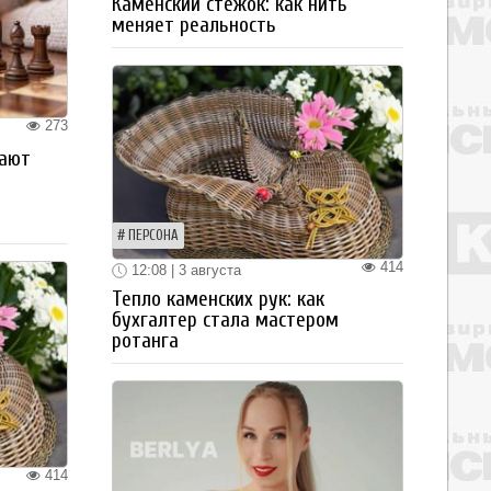
Каменский стежок: как нить
меняет реальность
273
рают
ПЕРСОНА
414
12:08 | 3 августа
Тепло каменских рук: как
бухгалтер стала мастером
ротанга
414