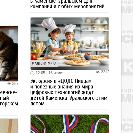
в Каменске-Уральском для
а
компаний и любых мероприятий
АЛГОРИТМИКА
2212
12:05 | 16 июля
Экскурсия в «ДОДО Пицца»
387
и полезные знания из мира
цифровых технологий ждут
менске-
детей Каменска-Уральского этим
тный
летом
огорском