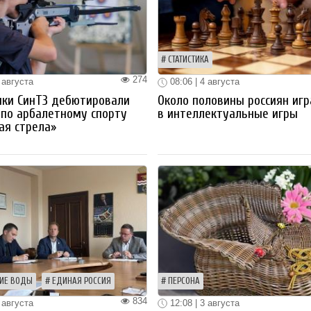
СТАТИСТИКА
274
 августа
08:06 | 4 августа
ики СинТЗ дебютировали
Около половины россиян иг
 по арбалетному спорту
в интеллектуальные игры
ая стрела»
ИЕ ВОДЫ
ЕДИНАЯ РОССИЯ
ПЕРСОНА
834
 августа
12:08 | 3 августа