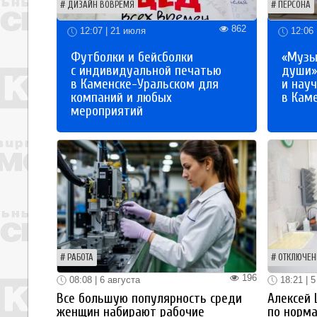
ДИЗАЙН ВОВРЕМЯ
ПЕРСОНА
862
12:07 | 21 июля
12:06 
Футболки и бейсболки
«Музы
с индивидуальной печатью
души»
в Каменске-Уральском для
и науч
компаний и любых
в Кам
мероприятий
РАБОТА
ОТКЛЮЧЕН
196
08:08 | 6 августа
18:21 | 5
Все большую популярность среди
Алексей
женщин набирают рабочие
по норм