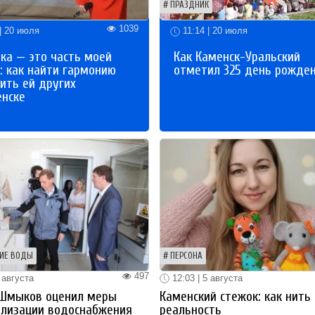
ПРАЗДНИК
1039
| 20 июля
11:14 | 20 июля
ка — это часть моей
Как Каменск-Уральский
: как найти гармонию
отметил 325 день рожде
ить ей других
енске
ИЕ ВОДЫ
ПЕРСОНА
497
 августа
12:03 | 5 августа
 Шмыков оценил меры
Каменский стежок: как нить
ализации водоснабжения
реальность