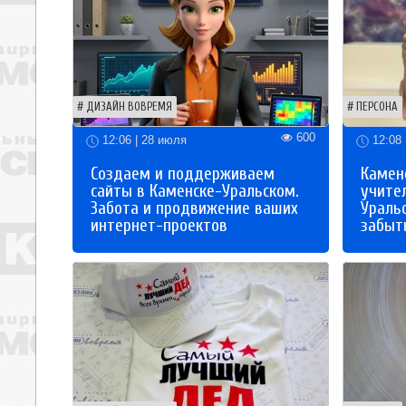
ДИЗАЙН ВОВРЕМЯ
ПЕРСОНА
600
12:06 | 28 июля
12:08 
Создаем и поддерживаем
Каменс
сайты в Каменске-Уральском.
учите
Забота и продвижение ваших
Ураль
интернет-проектов
забыты