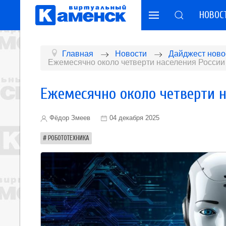
НОВОС
Главная
Новости
Дайджест ново
Ежемесячно около четверти населения Росси
Ежемесячно около четверти 
Фёдор Змеев
04 декабря 2025
РОБОТОТЕХНИКА