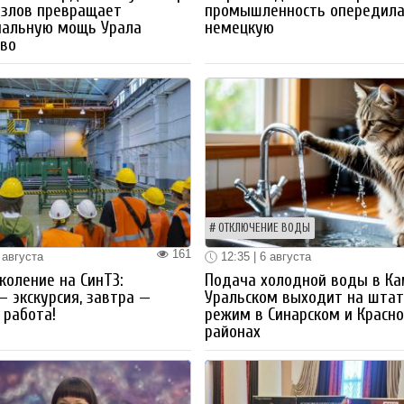
озлов превращает
промышленность опередил
иальную мощь Урала
немецкую
тво
ОТКЛЮЧЕНИЕ ВОДЫ
161
 августа
12:35 | 6 августа
коление на СинТЗ:
Подача холодной воды в Ка
— экскурсия, завтра —
Уральском выходит на шта
работа!
режим в Синарском и Красн
районах