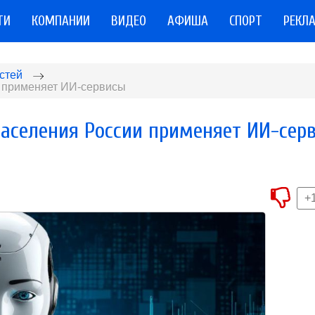
ТИ
КОМПАНИИ
ВИДЕО
АФИША
СПОРТ
РЕКЛ
стей
и применяет ИИ-сервисы
населения России применяет ИИ-сер
+