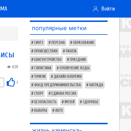
АМА
Войти
популярные метки
СИНТЗ
ПЕРСОНА
ОБРАЗОВАНИЕ
висы
ПРОИСШЕСТВИЯ
РАБОТА
БЛАГОУСТРОЙСТВО
ПРАЗДНИК
628
СТАТИСТИКА
ОТКЛЮЧЕНИЕ ВОДЫ
ТУРИЗМ
ДИЗАЙН ВОВРЕМЯ
1
1
ФОНД ПРЕДПРИНИМАТЕЛЬСТВА
НАГРАДА
СПОРТ
ЕДИНАЯ РОССИЯ
БЕЗОПАСНОСТЬ
МУЗЕЙ
ЗДОРОВЬЕ
ВЫБОРЫ
АВТО
жизнь каменска-