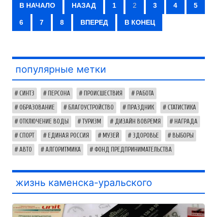
В НАЧАЛО
НАЗАД
1
2
3
4
5
6
7
8
ВПЕРЕД
В КОНЕЦ
популярные метки
СИНТЗ
ПЕРСОНА
ПРОИСШЕСТВИЯ
РАБОТА
ОБРАЗОВАНИЕ
БЛАГОУСТРОЙСТВО
ПРАЗДНИК
СТАТИСТИКА
ОТКЛЮЧЕНИЕ ВОДЫ
ТУРИЗМ
ДИЗАЙН ВОВРЕМЯ
НАГРАДА
СПОРТ
ЕДИНАЯ РОССИЯ
МУЗЕЙ
ЗДОРОВЬЕ
ВЫБОРЫ
АВТО
АЛГОРИТМИКА
ФОНД ПРЕДПРИНИМАТЕЛЬСТВА
жизнь каменска-уральского